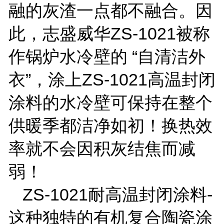
融的灰渣一点都不融合。因
此，志盛威华
ZS-1021
被称
作锅炉水冷壁的 “自清洁外
衣”，涂上
ZS-1021
高温封闭
涂料的水冷壁可保持在整个
供暖季都洁净如初！换热效
率就不会因积灰结焦而减
弱！
ZS-1021
耐高温封闭涂料
-
这种独特的有机复合陶瓷涂