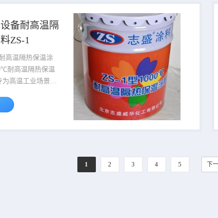
“自清洁”材料，而
研究。有科学家通过
炉设备耐高温隔
表面突起着手，使得
ZS-1
材料的表面有类似莲
水滴和灰尘就不能沾
00℃耐高温隔热保温涂
也有科学家研制使用
专为高温工业场景打
组份水性隔热保温材
的耐高温性、极低导
定长效的隔热性能，
高温设备节能与防护
）溶液为成膜基料，
纤维、高效热反射物
1
2
3
4
5
下一
心陶瓷微珠精制而
毒无害、绿色环保，