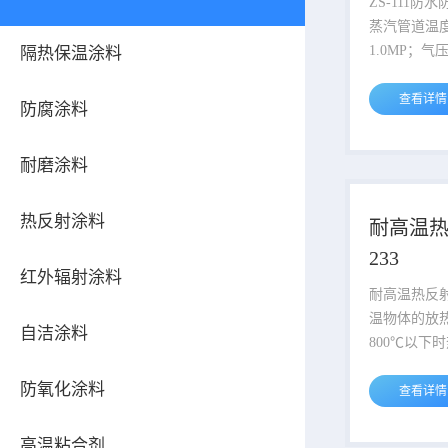
ZS-111
蒸汽管道温度
1.0MP；气压
隔热保温涂料
160℃，过
端温度240℃
查看详情
防腐涂料
节约能源，
散热损失，
耐磨涂料
工作环境，
道设备、管
（以下对管
热反射涂料
耐高温热
称为管道）
233
威华隔热保
红外辐射涂料
蒸汽散热快
耐高温热反射涂料
温措施，降低
温物体的放
自洁涂料
800℃以下
导、对流传
防氧化涂料
远、中红外
查看详情
体温度在80
辐射传热为
高温粘合剂