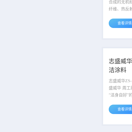
1000℃，湿态
合成的无机
纤维、热反
璃微珠加工
单组份，无
查看详情
系数极低，只有
热保温效果
件下抑制效率
对于低温物
效抑制外界
志盛威华Z
致低温物体温度
洁涂料
体构造相当
隔热机理，
志盛威华ZS
璃微珠粒径在
盛威华 周
达到...
“洁身自好”
的启迪呢？
到：如果能制
查看详情
的材料，既
防止纤尘、
是很有实用