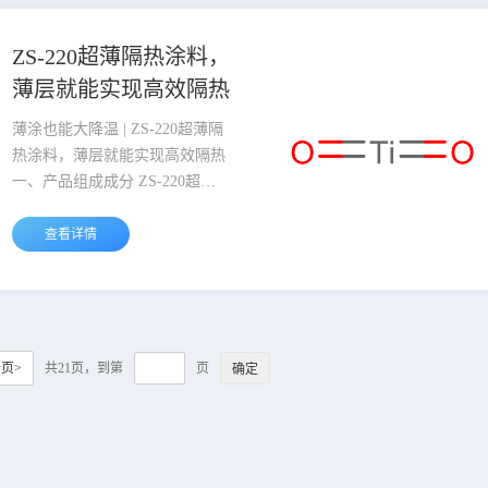
从组成、机理、性能、用途四大
维度全面解析。 ZS211 是单组份
ZS-220超薄隔热涂料，
无机水性涂料，核心由改性无机
薄层就能实现高效隔热
硅酸盐溶液、纳米空心玻璃微
珠、高效热反射材料与陶瓷纤维
薄涂也能大降温 | ZS-220超薄隔
精制而成。不含 VO...
热涂料，薄层就能实现高效隔热
一、产品组成成分 ZS-220超薄
隔热涂料，融合隔热保温涂料与
热反射隔热涂料双重优势，黄金
查看详情
配比调整空心玻璃微珠与热反射
材料的含量，以志盛威华特制空
间网络成膜聚合物乳液为基料，
搭配纳米空心玻璃微珠、金红石
钛白粉、菱形氮化硼、超细铝箔
页>
共21页，到第
页
等功能性原料，经数十道工序精
加工而成，属于单组份常温固化
体系。仅需涂刷约0.15mm厚
度，就能在高温物体表面、太阳