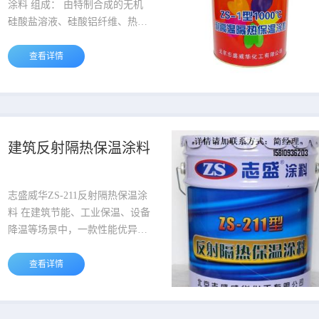
提高热量利用率，节能率可达到
涂料 组成： 由特制合成的无机
80%。且具...
硅酸盐溶液、硅酸铝纤维、热反
射物质和精选空心陶瓷微珠加工
而成。水性环保。 机理： 涂层
查看详情
整体构造相当于打造了暖水瓶保
温隔热机理，涂料中加入的空心
陶瓷微珠腔体内部的空气在高温
受热后，不会产生热对流，空心
陶瓷微珠排列紧密彼此之间也存
建筑反射隔热保温涂料
在三维的空气层，也避免了热对
流的产生。相对较低导热系数的
无机成膜物质...
志盛威华ZS-211反射隔热保温涂
料 在建筑节能、工业保温、设备
降温等场景中，一款性能优异的
隔热涂料往往能大幅降低能耗、
提升使用体验。ZS211 反射隔热
查看详情
保温涂料凭借低导热、强反射、
高附着、无机环保等优势，成为
当下节能工程的热门选择，下面