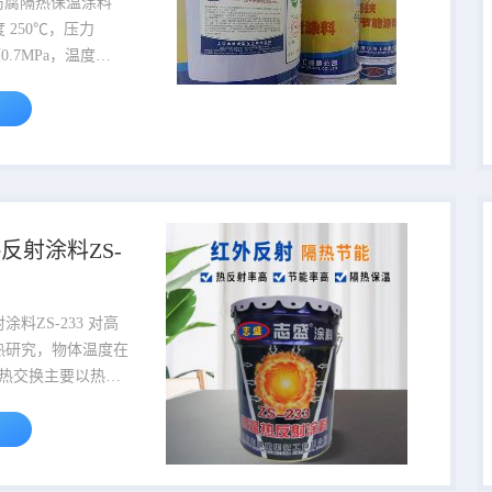
防水防腐隔热保温涂料
 250℃，压力
0.7MPa，温度
热蒸汽。蒸汽管道终
，压力0.7MP,为了
提高经济效益，减少
满足工艺要求，改善
防止烫，一般蒸汽管
道，管件、阀门等
道、管件、阀门等统
反射涂料ZS-
必须保温处理。志盛
温涂料*指出，高温
，需要很好的隔热保
ZS-233 对高
散热量。...
热研究，物体温度在
时热交换主要以热传
热为主，同时产生
线进行辐射放热；物
0℃以上热交换则以
主，产生近红外线进