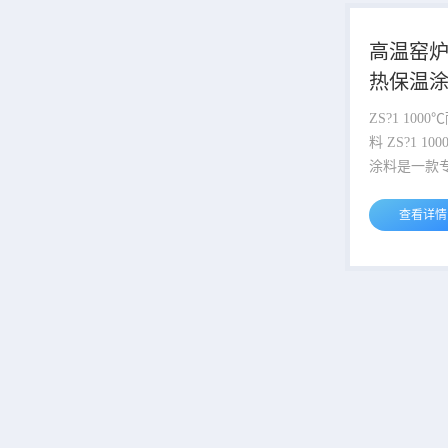
想要制造一种
且做了许多
高温窑
制作材料的
热保温涂料
水和灰尘与
叶的突起，
ZS?1 10
上；另外，
料 ZS?1 1000℃耐高温隔热保温
润滑...
涂料是一款
造的无机单
料，以优异
查看详情
热系数与稳
广泛应用于
领域。 组成：产品以特制无机硅
酸盐（锆系
复配硅酸铝
质与精选空
成，体系无
常温...