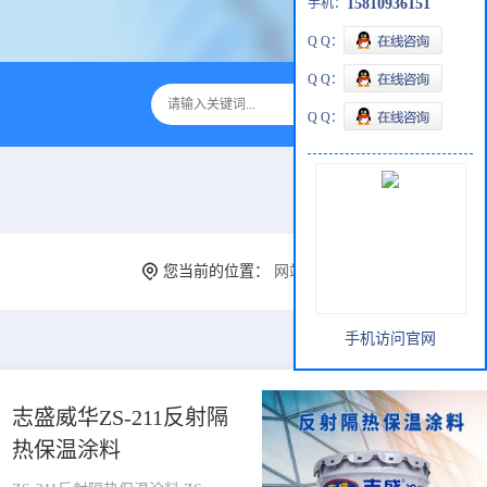
手机：
15810936151
Q Q：
Q Q：
Q Q：
您当前的位置：
网站首页
>
产品展厅
>
隔热保温
手机访问官网
志盛威华ZS-211反射隔
热保温涂料