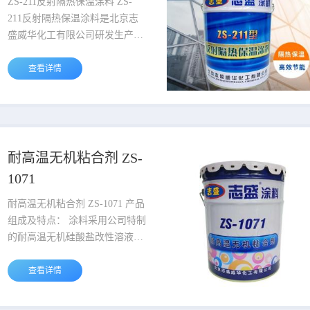
ZS-211反射隔热保温涂料 ZS-
211反射隔热保温涂料是北京志
盛威华化工有限公司研发生产的
节能隔热保温涂料，是阻止热传
导型涂料。该产品为单组分改性
查看详情
无机水性涂料，耐温150℃，骨
白色粘稠状浆体，固含量达到
85%以上。涂层固化后比重只有
0.46g/ml，具有薄层节能、隔热
保温、装饰防水防霉、防火防
耐高温无机粘合剂 ZS-
腐、绝缘于一体的节能反射隔热
1071
保温涂料。 性能： 该保温涂料
选用改性溶...
耐高温无机粘合剂 ZS-1071 产品
组成及特点： 涂料采用公司特制
的耐高温无机硅酸盐改性溶液作
为成膜物质，加入氧化钇，氧化
镧，氧化铈，氧化钕等稀土氧化
查看详情
物，锆粉等作为填料组成而成。
固化成型的涂膜耐温高能达