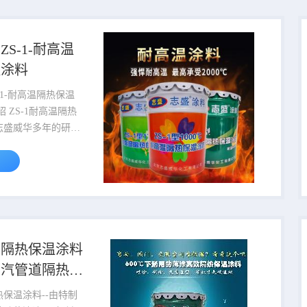
体产
线的波段为，近红外
微米，中红外波段 3～
S-1-耐高温
外波段 40～1000微
温涂料
华高温涂料实验室在
-1-耐高温隔热保温
志盛威华多年的研究
的涂料研发技术，而
年的研发应用，涂料
改进。ZS-1耐高温
料是太空节能隔热保
个系列，志盛威华太
保温涂料包括ZS高温
型，ZS-1耐高温隔热
瓷隔热保温涂料
据不同的使用情况分
蒸汽管道隔热
～600℃，湿态比重是
北京志盛 直销
3）、（-60℃～
保温涂料--由特制