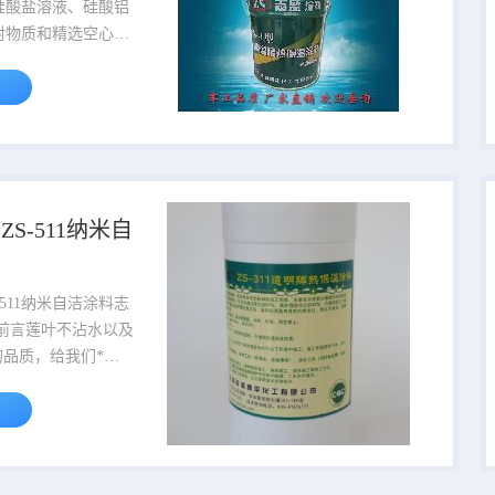
比重是1000...
硅酸盐溶液、硅酸铝
射物质和精选空心玻
而成。涂料属于无机
毒无害。涂层的导热
0.033W/m.k，隔
明显，在一定厚度条
可达到90%左右。
体也可有效保冷，有
热源由于热量传导导
S-511纳米自
的上升。 涂层整
于打造了暖水瓶保温
涂料中加入的空心玻
-511纳米自洁涂料志
80目以上，且含量
工前言莲叶不沾水以及
的品质，给我们*样
人们自然而然地想
造出一种“仿莲叶”
能疏水、防油，又能
污泥，这样的材料不
价值吗？科学家们也