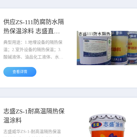
2200℃，在高温环境下，能保持
良好的热稳定性、粘结性能、耐
磨性 和抗腐蚀性能。且能在高温
供应ZS-111防腐防水隔
400—1000℃条件下直接施工，
热保温涂料 志盛直销
涂膜性能不受影响。 ZS-1071耐
价格优惠
高温粘合剂性能特点：ZS-1071
典型用途：1.地埋设备的隔热保
耐高温粘合...
温；2.室外设备的隔热保温；3.
酸碱液体、油品化工液体、水中
隔热保温；4.温变频繁剧烈的物
体表面隔热保温；5.变形率大柔
查看详情
性的物体上隔热保温。ZS-111防
水防腐隔热保温涂料采用特殊功
能化嫁接螯合技术制备而成的耐
高温树脂，加入大量细度好空心
率高的微化玻璃空心微珠进行填
志盛ZS-1耐高温隔热保
充。固化涂层具有极低的导热系
温涂料
数，仅为0.05W/m.K（120℃时
测），隔热保温效果良好，有效
志盛威华ZS-1-耐高温隔热保温