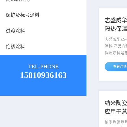
行辐射放热。 不同温度下物
生三种红外
保护及标号涂料
波段 1～3
志盛威华Z
40微米，远红
隔热保
过渡涂料
米。志盛威
对红外...
志盛威华ZS
涂料 产品介绍 ZS-1耐高温隔热
绝缘涂料
保温涂料是
成果，拥有
TEL-PHONE
且历经十几
查看详情
15810936163
技术很大完善
隔热保温涂
温涂料的一
空节能隔热
型和ZS常温
纳米陶
保温涂料根
应用于
为（-60℃
1200Kg/m
纳米陶瓷隔热