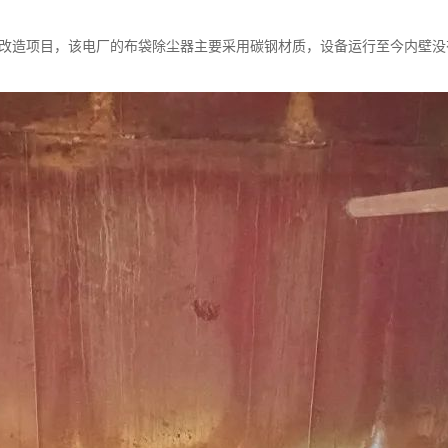
改造项目，该电厂的布袋除尘器主要采用碳钢材质，设备运行至今内壁没