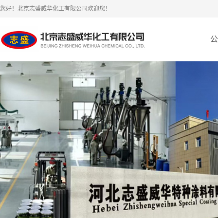
您好！北京志盛威华化工有限公司欢迎您！
公