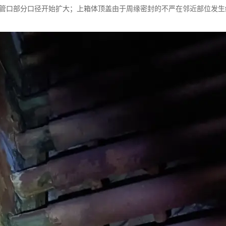
管口部分口径开始扩大；上箱体顶盖由于周缘密封的不严在邻近部位发生