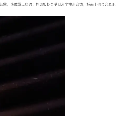
结露，造成露点腐蚀；挡风板处会受到灰尘撞击磨蚀，板面上也会容易附