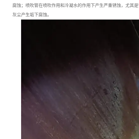
腐蚀；喷吹管在喷吹作用和冷凝水的作用下产生严重锈蚀，尤其是
灰尘产生垢下腐蚀。