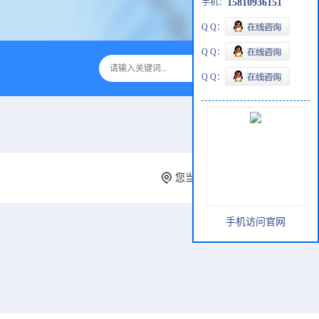
手机：
15810936151
Q Q：
Q Q：
Q Q：
您当前的位置：
网站首页
>
公司
手机访问官网