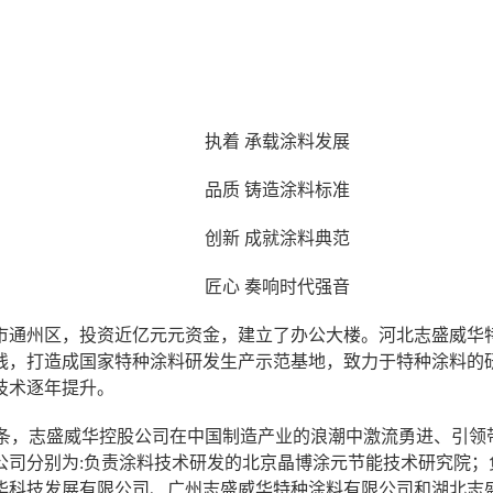
执着
承载涂料发展
品质
铸造涂料标准
创新
成就涂料典范
匠心
奏响时代强音
市通州区，投资近亿元元资金，建立了办公大楼。河北志盛威华
线，打造成国家特种涂料研发生产示范基地，致力于特种涂料的
技术逐年提升。
信条，志盛威华控股公司在中国制造产业的浪潮中激流勇进、引领
公司分别为
:
负责涂料技术研发的北京晶博涂元节能技术研究院；
华科技发展有限公司、广州志盛威华特种涂料有限公司和湖北志