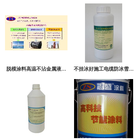
脱模涂料高温不沾金属液不
不挂冰好施工电缆防冰雪涂
沾附涂料
料