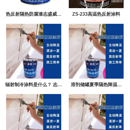
热反射隔热防腐漆志盛威华
ZS-233高温热反射涂料
223
辐射制冷涂料是什么？ 志盛
溶剂储罐夏季隔热降温材
ZS-221
料，志盛ZS-221隔热漆