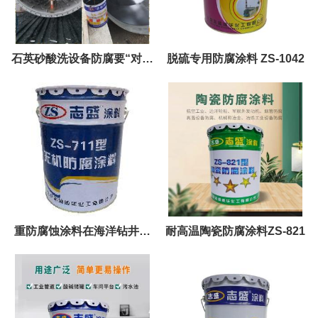
石英砂酸洗设备防腐要“对症
脱硫专用防腐涂料 ZS-1042
下药” ZS-1033耐氟酸油漆
重防腐蚀涂料在海洋钻井支
耐高温陶瓷防腐涂料ZS-821
持平台装备上的应用