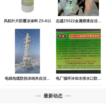
风机叶片防覆冰涂料 ZS-611
志盛ZS522金属熔液自洁不
粘渣涂料
电线电缆防挂冰纳米自洁涂
电厂循环冷却水排水口防微
料志盛威华ZS-611
生物涂料
最新动态