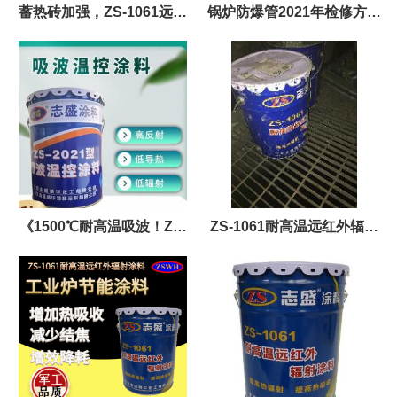
蓄热砖加强，ZS-1061远红
锅炉防爆管2021年检修方便
外陶瓷辐射涂料，黑体节能
节约成本设备使用寿命长的
降耗
拷贝
《1500℃耐高温吸波！ZS-
ZS-1061耐高温远红外辐射
2021为高温工业筑牢健康防
涂料在垃圾焚烧炉应用
护墙》