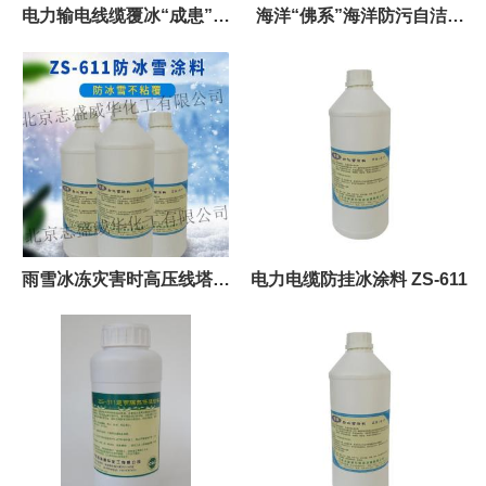
电力输电线缆覆冰“成患”，
海洋“佛系”海洋防污自洁材
ZS-611市场优势分析
料
雨雪冰冻灾害时高压线塔防
电力电缆防挂冰涂料 ZS-611
冰雪涂料