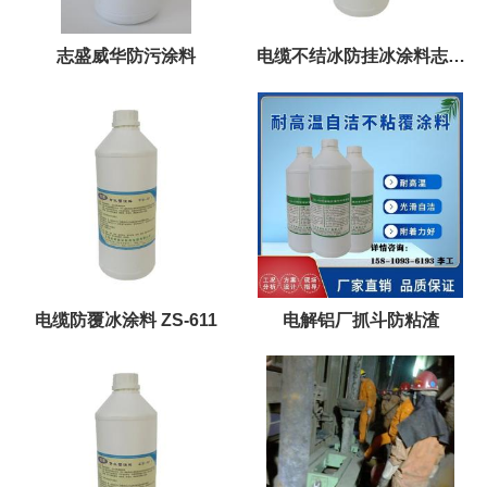
志盛威华防污涂料
电缆不结冰防挂冰涂料志盛
威华ZS-611
电缆防覆冰涂料 ZS-611
电解铝厂抓斗防粘渣