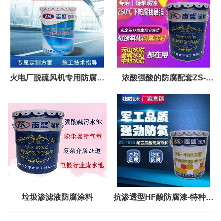
火电厂脱硫风机专用防腐涂
浓酸强酸的防腐配套ZS-
料1041
1032耐强酸碱涂料
垃圾渗滤液防腐涂料
抗渗透型HF酸防腐漆-特种防
腐材料