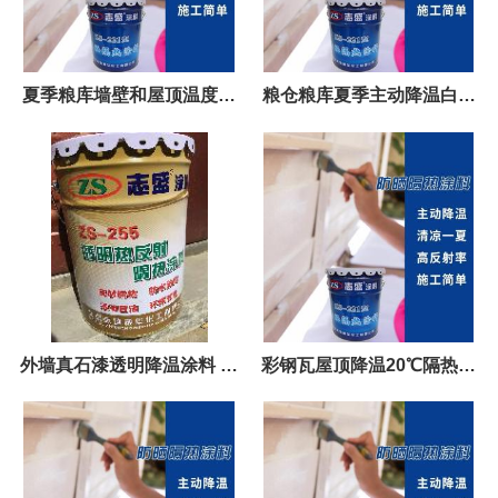
夏季粮库墙壁和屋顶温度过
粮仓粮库夏季主动降温白漆
高的危害与ZS-221防晒隔热
水性环保 节能降耗 志盛ZS-
涂料的解决方案
221
外墙真石漆透明降温涂料 夏
彩钢瓦屋顶降温20℃隔热涂
季防晒降温 志盛ZS-255透明
料-志盛-ZS-221-防晒涂料
隔热涂料