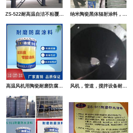
ZS-522耐高温自洁不粘覆涂
纳米陶瓷黑体辐射涂料，高
料，防钢渣防钢水
吸收高辐射
高温风机用陶瓷耐磨防腐材
风机，管道，搅拌设备耐磨
料 志盛ZS-1031
防腐涂料