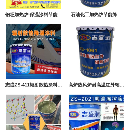
钢坯加热炉 保温涂料节能改
石油化工加热炉节能降耗
造用志盛ZS-1061红外辐射
ZS-1061黑体节能涂料
涂料
志盛ZS-411辐射散热涂料，
高炉热风炉耐高温红外辐射
加速暖气片制热
涂料高温漆