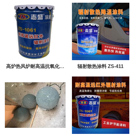
高炉热风炉耐高温抗氧化涂
辐射散热涂料 ZS-411
料