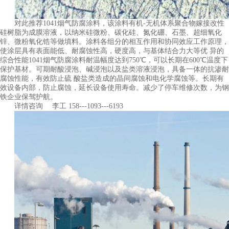
对此推荐1041烟气防腐涂料，该涂料有机-无机体系聚合物嫁接改性
硅树脂为成膜溶液，以纳米硅微粉、碳化硅、氮化硼、石墨、超细氧化
锌、微粉氧化锆等做填料。涂料各组分的相互作用和协同效应工作原理，
使涂层具有表面能低、耐腐蚀性高，硬度高，与基体结合力大等优 异的
综合性能1041烟气防腐涂料耐温幅度达到750℃，可以长期在600℃温度下
保护基材。可期耐酸浸泡、碱浸泡以及盐类溶液浸泡，具备一体的抗渗耐
腐蚀性能，有效防止硫 酸盐类造成的晶间腐蚀和电化学腐蚀等。长期有
效设备内部，防止腐蚀，延长设备使用寿命。减少了停车维修次数，为钢
铁企业保驾护航。
详情咨询 李工 158---1093---6193