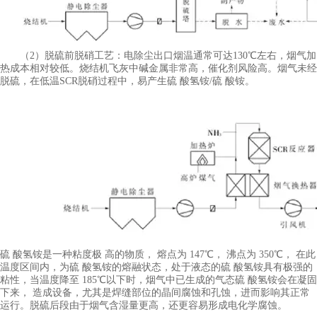
（2）脱硫前脱硝工艺：电除尘出口烟温通常可达130℃左右，烟气加
热成本相对较低。烧结机飞灰中碱金属非常高，催化剂风险高。烟气未经
脱硫，在低温SCR脱硝过程中，易产生硫 酸氢铵/硫 酸铵。
硫 酸氢铵是一种粘度极 高的物质， 熔点为 147℃， 沸点为 350℃， 在此
温度区间内，为硫 酸氢铵的熔融状态，处于液态的硫 酸氢铵具有极强的
粘性，当温度降至 185℃以下时，烟气中已生成的气态硫 酸氢铵会在凝固
下来， 造成设备，尤其是焊缝部位的晶间腐蚀和孔蚀，进而影响其正常
运行。脱硫后段由于烟气含湿量更高，还更容易形成电化学腐蚀。