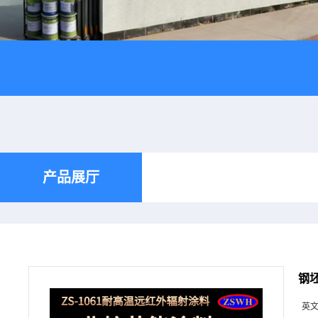
产品展厅
钢坯
英