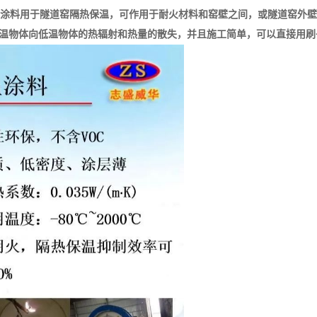
热保温涂料用于隧道窑隔热保温，可作用于耐火材料和窑壁之间，或隧道窑外
阻止高温物体向低温物体的热辐射和热量的散失，并且施工简单，可以直接用