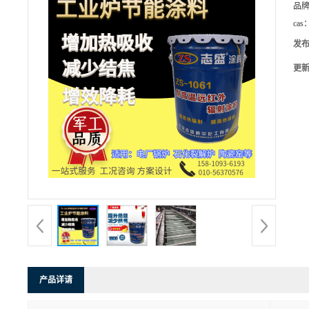
品
cas
发
更
产品详请