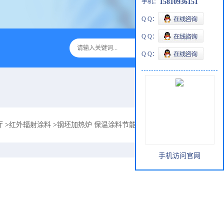
手机：
15810936151
Q Q：
Q Q：
Q Q：
厅
>
红外辐射涂料
>
钢坯加热炉 保温涂料节能改造用志盛ZS-1061红外辐
手机访问官网