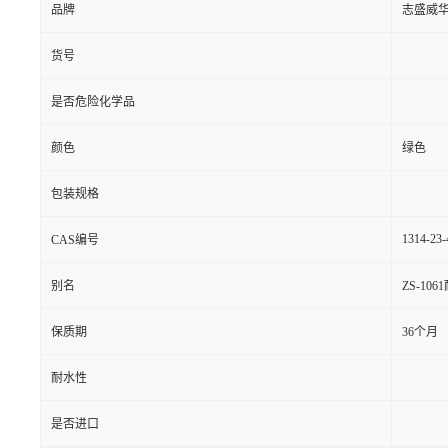
品牌
志盛威
货号
是否危险化学品
颜色
绿色
包装规格
1314-23-
CAS编号
别名
ZS-1
保质期
36个月
耐水性
是否进口