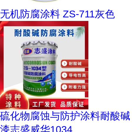
无机防腐涂料 ZS-711灰色
硫化物腐蚀与防护涂料耐酸碱
漆志盛威华1034