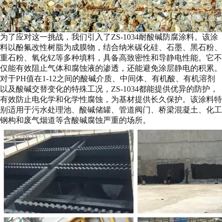
为了应对这一挑战，我们引入了ZS-1034耐酸碱防腐涂料。该涂
料以酚氟改性树脂为成膜物，结合纳米碳化硅、石墨、黑石粉、
重石粉、氧化钇等多种填料，具备高致密性和导静电性能。它不
仅能有效阻止气体和腐蚀液的渗透，还能避免涂层静电的积累。
对于PH值在1-12之间的酸碱介质、中间体、有机酸、有机溶剂
以及酸碱交替变化的特殊工况，ZS-1034都能提供优异的防护，
有效防止电化学和化学性腐蚀，为基材提供长久保护。该涂料特
别适用于污水处理池、酸碱储罐、管道阀门、桥梁混凝土、化工
钢构和废气烟道等含酸碱腐蚀严重的场所。