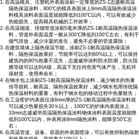
1.
在高温模具、注塑机外表面涂刷一定厚度的
ZS-1
志盛耐高温
隔热保温涂料，
800
℃的模具表面涂上
8mm
高温隔热保温涂
料模具涂料表面温度就能降低到
100
℃以内，可以有效减少
热能损失，提高模具机械的工作效率；
2.
在高温烟道、排烟管道涂刷
5
毫米厚的
ZS-1
耐高温隔热保温涂
料，管道外表面温度一般从
300
℃降低到
100
℃左右，有利于
烟气排放，减少冷凝的发生，避免不必要的管道腐蚀；
3.
在建筑墙体上隔热保温节能，涂刷
ZS-1
耐高温隔热保温涂
料，隔热保温效果好，节能率可以达到
60%
以上，可以保持
建筑内的
80%
热量不流失，志盛威华涂料防水防潮，防火阻
燃等级可以达到
A
级，高温下无任何危害气体产生，无机环
保材质，使用寿命长；
4.
在钢水包上涂刷
ZS-1
耐高温隔热保温涂料，减少钢水的热量
传导损耗，耐高温、隔热保温效果好，减少钢水包用传统隔
热保温材料的重量，有利于钢水包的移动过程中热量散失；
5.
在工业窑炉内表面仅涂
6mm
厚的
ZS-1
耐高温隔热保温涂料就
可以减少热量损失
30
％以上，
1000
℃的炉体内表面涂上
10mm
志盛威华高温隔热保温涂料物体涂料表面温度就能降
低到
100
℃以内，外表再涂
8mm
隔热涂料，能降至
50
℃左
右；
6.
在高温管道、设备、容器的外表面喷涂，可以有效抑制热辐射
和热量的损失，节能率在
10%
以上；