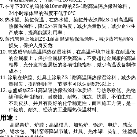
7.
在零下
30
℃的箱体涂
10mm
厚的
ZS-1
耐高温隔热保温涂料，
24
小时箱体里的温度不低于
0
℃；
8.
热水罐、染缸保温，在热水罐、染缸外表涂刷
ZS-1
耐高温隔
热保温涂料，降低外表面温度，减少热量散失，减少企业生
产成本，提高能源利用率；
9.
蒸汽管道上涂刷
ZS-1
耐高温隔热保温涂料，减少蒸汽热能的
损失，保护人身安危；
10.
志盛威华耐高温隔热保温涂料，在高温环境中涂刷在耐温低
的金属板上，保护金属板不受高温，不要超过金属板的高温
相界，充分发挥金属板的各项性能指标，减少高温设备制作
成本；
11.
涂刷在炉膛、灶具上涂刷
ZS-1
耐高温隔热保温涂料，减少热
量损失，提能利用率，节能率可以达到
60%
以上；
12.
志盛威华
ZS-1
高温隔热保温涂料体质轻、导热系数低、热绝
缘和吸声性能好、耐腐蚀、耐热、抗冻、抗震、不怕虫蛀、
不刺皮肤、并具有良好的化学稳定性，而且施工方便，是一
种轻质、耐久、经济的工业隔热保温材料。
用途：
高温窑炉、炉膛；高温模具、加热炉、锅炉、电炉、感应
炉、钢水包、回转窑等降温节能。灶具、热水罐、染缸、注塑机