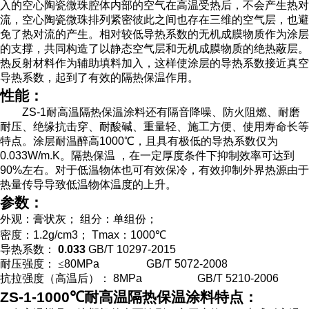
入的空心陶瓷微珠腔体内部的空气在高温受热后，不会产生热对
流，空心陶瓷微珠排列紧密彼此之间也存在三维的空气层，也避
免了热对流的产生。相对较低导热系数的无机成膜物质作为涂层
的支撑，共同构造了以静态空气层和无机成膜物质的绝热蔽层。
热反射材料作为辅助填料加入，这样使涂层的导热系数接近真空
导热系数，起到了有效的隔热保温作用。
性能：
ZS-1
耐高温隔热保温涂料还有隔音降噪、防火阻燃、耐磨
耐压、绝缘抗击穿、耐酸碱、重量轻、施工方便、使用寿命长等
特点。涂层耐温醉高
1000
℃，且具有极低的导热系数仅为
0.033W/m.K
。隔热保温 ，在一定厚度条件下抑制效率可达到
90%
左右。对于低温物体也可有效保冷，有效抑制外界热源由于
热量传导导致低温物体温度的上升。
参数：
外观：膏状灰；
组分：单组份；
密度：
1.2g/cm3
；
Tmax
：
1000
℃
导热系数：
0.033
GB/T 10297-2015
耐压强度：
≤
80MPa GB/T 5072-2008
抗拉强度（高温后）：
8MPa GB/T 5210-2006
ZS-1-1000
℃耐高温隔热保温涂料特点：