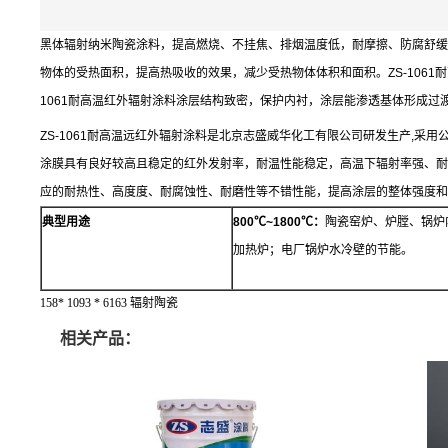
黑体辐射纳米陶瓷涂料，提高燃烧、不挂焦、排烟温度低，耐摩擦、防腐舒缓
物体的受热面积，提高热吸收的效果，减少受热物体体积和面积。
ZS-1061
耐
1061
耐高温红外辐射涂料涂层结构致密，保护内衬，涂层能渗透基体形成过
ZS-1061
耐高温远红外辐射涂料是北京志盛威华化工有限公司研发生产
,
采用
涂膜具有良好较高且稳定的红外发射率，耐温性能稳定，高温下辐射率强、耐
应的耐热性、高度度、耐腐蚀性、耐磨性等不错性能，提高涂层的整体强度和
典型用途
800
℃
~1800
℃：
陶瓷窑炉、炉膛、锅炉
加热炉；电厂锅炉水冷壁的节能。
158* 1093 * 6163 辐射陶瓷
相关产品：