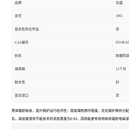
品牌
志盛
1061
货号
是否危险化学品
否
63148-62
CAS编号
别名
耐磨防
保质期
12个月
耐水性
好
是否进口
否
黑体辐射吸收，提升锅炉运行经济性：提高煤粉燃尽程度，优化锅炉换热分配
右，高层度增效节能技术的涂层黑度为
0.93
，因而能更有效地吸收辐射电磁波