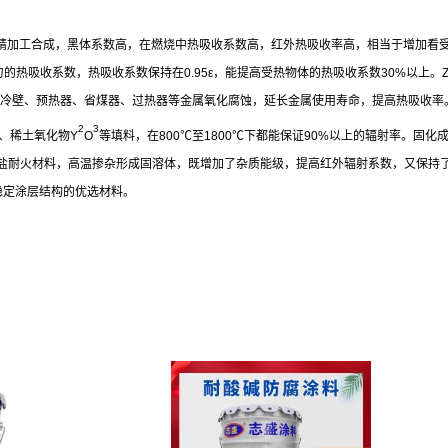
精加工合成，黑体系数高，在燃烧中热吸收系数高，红外热吸收率高，相当于增加看
匀的热吸收系数，热吸收系数保持在
0.95
ε，能提高受热物体的热吸收系数
30%
以上。
冷壁、预热器、省煤器、过热器等金属氧化腐蚀，延长金属使用寿命，提高热吸收率
2
3
、稀土氧化物
Y
O
等填料，在
800
℃至
1800
℃下都能保证
90%
以上的辐射率。固化
盐耐火材料，高温掺杂形成固溶体，既增加了杂质能级，提高红外辐射系数，又保持
稳定涂层结构的优选材料。