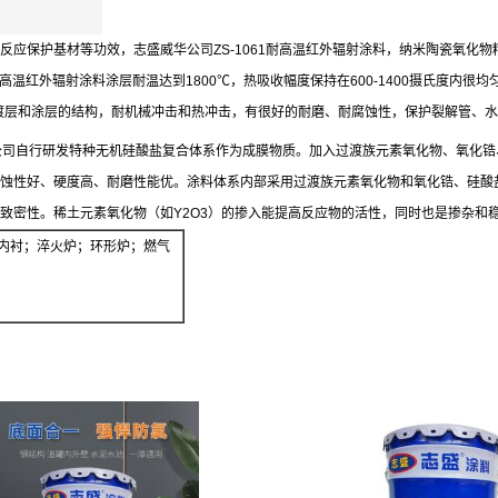
反应保护基材等功效，志盛威华公司
ZS-1061
耐高温红外辐射涂料，纳米陶瓷氧化物
高温红外辐射涂料涂层耐温达到
1800
℃，热吸收幅度保持在
600-1400
摄氏度内很均
渡层和涂层的结构，耐机械冲击和热冲击，有很好的耐磨、耐腐蚀性，保护裂解管、水
公司自行研发特种无机硅酸盐复合体系作为成膜物质。加入过渡族元素氧化物、氧化锆
蚀性好、硬度高、耐磨性能优。涂料体系内部采用过渡族元素氧化物和氧化锆、硅酸
致密性。稀土元素氧化物（如
Y2O3
）的掺入能提高反应物的活性，同时也是掺杂和
内衬；淬火炉；环形炉；燃气