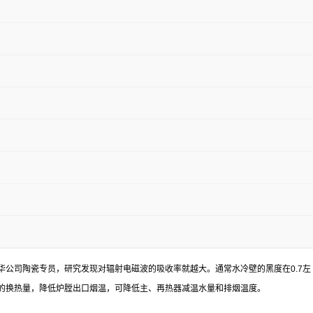
华公司陶瓷专员，研究发现对辐射电磁波的吸收率就越大。通常水冷壁的黑度在
0.7
左
的换热量，降低炉膛出口烟温，可降低主、再热器减温水量和排烟温度。