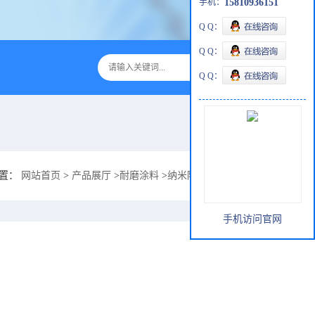
手机：
15810936151
Q Q：
Q Q：
Q Q：
位置：
网站首页
>
产品展厅
>
耐磨涂料
>
纳米陶瓷黑体辐射涂料，高吸收高
手机访问官网