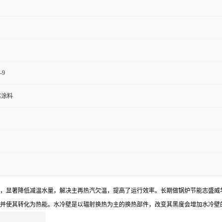
-9
腐涂料
，显著降低减温水量，解决主再热汽欠温，提高了运行效率。长期做锅炉节能志盛威
并使其转化为热能。水冷壁是以辐射换热为主的换热部件，改变其黑度会增加水冷壁