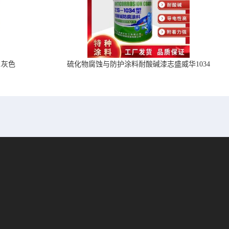
1灰色
硫化物腐蚀与防护涂料耐酸碱漆志盛威华1034