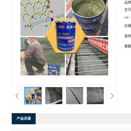
品
货
cas
价
发
更
产品详请