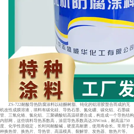
ZS-722耐酸导热防腐涂料以硅酮树脂、钝化的铝溶胶螯合而成的无
机改性成膜溶液，填料有碳化硅、导热石墨、氮化硼、碳化铝、石墨碳
管、三氧化铬、氯化铝、三聚磷酸铝高温研磨合成，构造成一个导热结构
内部网，这些填料导热系数高，涂层导热系数高达20W/mk，耐高温750
度、化学性质稳定，长时间耐酸碱，硬度高耐磨，使用寿命长。常用于各
种换热管、换热片、导热管、高温模具、裂解管、发热器、散热片等。