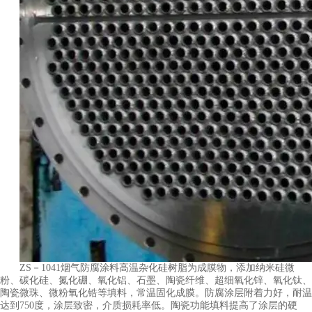
ZS－1041烟气防腐涂料高温杂化硅树脂为成膜物，添加纳米硅微
粉、碳化硅、氮化硼、氧化铝、石墨、陶瓷纤维、超细氧化锌、氧化钛、
陶瓷微珠、微粉氧化锆等填料，常温固化成膜。防腐涂层附着力好，耐温
达到750度，涂层致密，介质损耗率低。陶瓷功能填料提高了涂层的硬