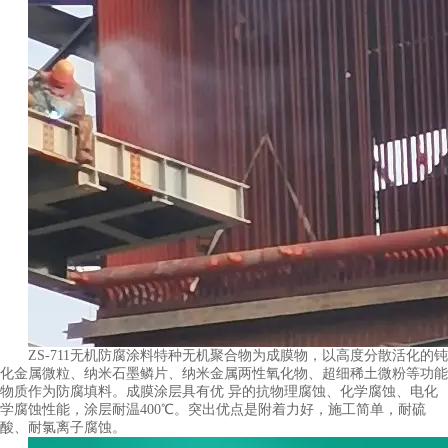
ZS-711无机防腐涂料特种无机聚合物为成膜物，以高度分散活化的钝
化金属微粒、纳米石墨鳞片、纳米金属两性氧化物、超细稀土微粉等功能
物质作为防腐填料。成膜涂层具有优 异的抗物理腐蚀、化学腐蚀、电化
学腐蚀性能，涂层耐温400℃。突出优点是附着力好，施工简单，耐硫
酸、耐氯离子腐蚀。