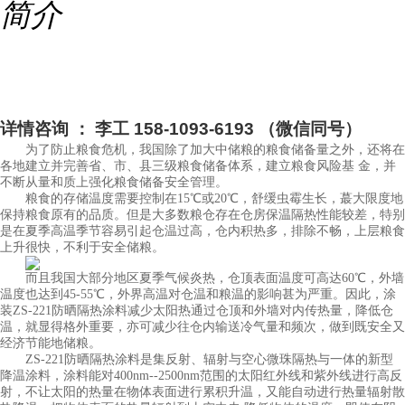
简介
详情咨询 ： 李工 158-1093-6193 （微信同号）
为了防止粮食危机，我国除了加大中储粮的粮食储备量之外，还将在
各地建立并完善省、市、县三级粮食储备体系，建立粮食风险基 金，并
不断从量和质上强化粮食储备安全管理。
粮食的存储温度需要控制在15℃或20℃，舒缓虫霉生长，蕞大限度地
保持粮食原有的品质。但是大多数粮仓存在仓房保温隔热性能较差，特别
是在夏季高温季节容易引起仓温过高，仓内积热多，排除不畅，上层粮食
上升很快，不利于安全储粮。
而且我国大部分地区夏季气候炎热，仓顶表面温度可高达60℃，外墙
温度也达到45-55℃，外界高温对仓温和粮温的影响甚为严重。因此，涂
装ZS-221防晒隔热涂料减少太阳热通过仓顶和外墙对内传热量，降低仓
温，就显得格外重要，亦可减少往仓内输送冷气量和频次，做到既安全又
经济节能地储粮。
ZS-221防晒隔热涂料是集反射、辐射与空心微珠隔热与一体的新型
降温涂料，涂料能对400nm--2500nm范围的太阳红外线和紫外线进行高反
射，不让太阳的热量在物体表面进行累积升温，又能自动进行热量辐射散