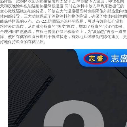
热降温，把物体表面的热量辐射到太空中去,降低物体的温度，即使在阴
天和夜晚涂料也能辐射热量降低温度,同时在涂料中放入导热系数极低的
空心微珠隔绝热能的传递，即使在大气温度很高时也能隔住外部热量向物
体内部传导，三大功效保证了涂刷涂料的物体降温，确保了物体内部空间
能保持恒温的状态。ZS-221防晒隔热涂料的应用，可以有效降低仓温和
粮堆表层温度，从而减少粮食的“热皮”厚度，增加了粮食的“冷心”体积，
合理利用自然低温，在粮仓传统存储经验基础上，为“夏隔热”再添一道屏
障，使所存储的粮食长期处于低温状态，有效地延缓粮食的陈化速度，更
好地保持粮食的存储品质。