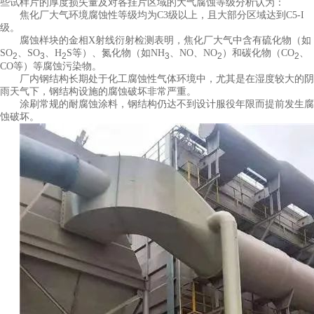
些试样片的厚度损失量及对各挂片区域的大气腐蚀等级分析认为：
焦化厂大气环境腐蚀性等级均为C3级以上，且大部分区域达到C5-I
级。
腐蚀样块的金相X射线衍射检测表明，焦化厂大气中含有硫化物（如
SO
、SO
、H
S等）、氮化物（如NH
、NO、NO
）和碳化物（CO
、
2
3
2
3
2
2
CO等）等腐蚀污染物。
厂内钢结构长期处于化工腐蚀性气体环境中，尤其是在湿度较大的阴
雨天气下，钢结构设施的腐蚀破坏非常严重。
涂刷常规的耐腐蚀涂料，钢结构仍达不到设计服役年限而提前发生腐
蚀破坏。