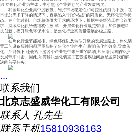
独 立焦化企业为主体，中小焦化企业并存的产业发展格局。
我国焦化企业集中度较低，维持市场稳定性和可控性的能力不强，在
市场总需求下降的情况下，容易陷入“打价格战”的同质化、无序化竞争状
态。在产能过剩、市场总体供大于求的环境下，根据中央经济工作会议要
求，持续深化供给侧结构性改 革，开展焦化行业规范管理，加快推进科
技创新，提升绿色环保水准，是焦化行业高质量发展必经之路。
在焦化行业节能减排、绿色环保以及转型升级的发展道路上，焦化装
置工艺设备腐蚀问题严重影响了焦化企业的生产,影响焦化的效率,导致焦
化厂产能低下,还会给下游各个产业链带来严重的影响,甚至给我国的经济
发展带来冲击。因此,如何解决焦化装置工艺设备腐蚀问题是亟需我们解
决的首要任务。
...
联系我们
北京志盛威华化工有限公司
联系人
孔先生
联系手机
15810936163