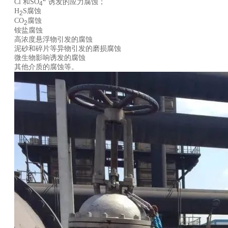
Cl
和SO
诱发的应力腐蚀；
4
H
S腐蚀
2
CO
腐蚀
2
铵盐腐蚀
高浓度悬浮物引发的腐蚀
泥砂和碎片等异物引发的磨损腐蚀
微生物影响诱发的腐蚀
其他介质的腐蚀等。