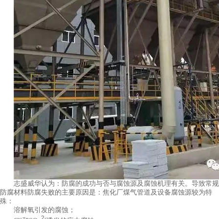
志盛威华认为：防腐的成功与否与腐蚀源及腐蚀机理有关。导致常规
防腐材料防腐失败的主要原因是：焦化厂煤气管道及设备腐蚀源较为特
殊：
溶解氧引发的腐蚀；
-
2-