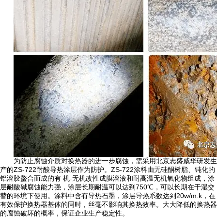
为防止腐蚀介质对换热器的进一步腐蚀，需采用北京志盛威华研发生
产的ZS-722耐酸导热涂层作为防护。ZS-722涂料由无硅酮树脂、钝化的
铝溶胶螯合而成的有 机-无机改性成膜溶液和耐高温无机氧化物组成，涂
层耐酸碱腐蚀能力强，涂层长期耐温可以达到750℃，可以长期在干湿交
替的环境下使用。涂料中含有导热石墨，涂层导热系数达到20w/m.k，在
有效保护换热器基体的同时，丝毫不影响其换热效率。大大降低的换热器
的腐蚀破坏的概率，保证企业生产稳定性。