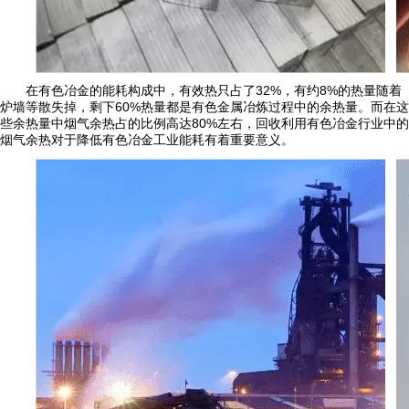
在有色冶金的能耗构成中，有效热只占了32%，有约8%的热量随着
炉墙等散失掉，剩下60%热量都是有色金属冶炼过程中的余热量。而在这
些余热量中烟气余热占的比例高达80%左右，回收利用有色冶金行业中的
烟气余热对于降低有色冶金工业能耗有着重要意义。