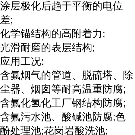
涂层极化后趋于平衡的电位
差;
化学锚结构的高附着力;
光滑耐磨的表层结构;
应用工况:
含氟烟气的管道、脱硫塔、除
尘器、烟囱等耐高温重防腐;
含氟化氢化工厂钢结构防腐;
含氟污水池、酸碱池防腐;色
酚处理池;花岗岩酸洗池;