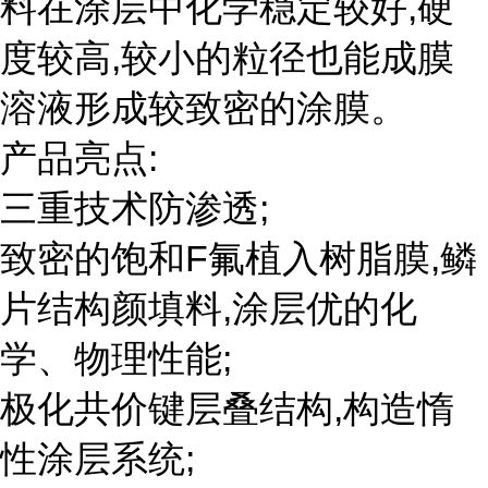
料在涂层中化学稳定较好,硬
度较高,较小的粒径也能成膜
溶液形成较致密的涂膜。
产品亮点:
三重技术防渗透;
致密的饱和F氟植入树脂膜,鳞
片结构颜填料,涂层优的化
学、物理性能;
极化共价键层叠结构,构造惰
性涂层系统;