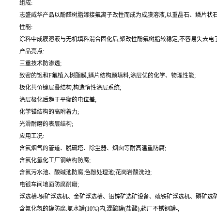
组成:
志盛威华产品以酚醛树脂嫁接氟离子改性而成为成膜溶液,以重晶石、鳞片状石墨
性能:
涂料中成膜溶液与无机填料混合固化后,聚改性酚氟树脂较稳定,不容易失去电
产品亮点:
三重技术防渗透;
致密的饱和F氟植入树脂膜,鳞片结构颜填料,涂层优的化学、物理性能;
极化共价键层叠结构,构造惰性涂层系统;
涂层极化后趋于平衡的电位差;
化学锚结构的高附着力;
光滑耐磨的表层结构;
应用工况:
含氟烟气的管道、脱硫塔、除尘器、烟囱等耐高温重防腐;
含氟化氢化工厂钢结构防腐;
含氟污水池、酸碱池防腐;色酚处理池;花岗岩酸洗池;
电镀车间地面防腐耐磨;
浮选槽-铜矿浮选机、金矿浮选槽、铅锌矿选矿设备、硫铁矿浮选机、磷矿选矿
含氟化氢的罐防腐:氨水罐(10%)内;混酸罐(盐酸);药厂不锈钢罐-;