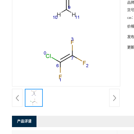
品
货
cas
价
发
更
产品详请