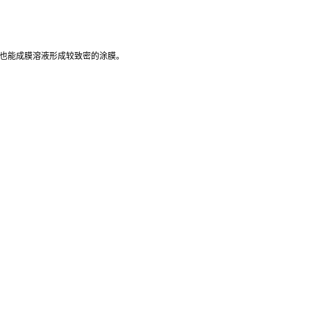
径也能成膜溶液形成较致密的涂膜。