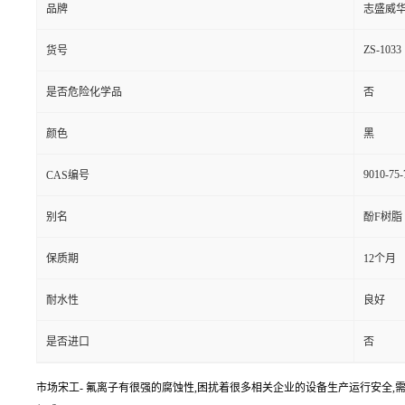
品牌
志盛威
ZS-1033
货号
是否危险化学品
否
颜色
黑
9010-75-
CAS编号
别名
酚F树脂
保质期
12个月
耐水性
良好
是否进口
否
市场宋工- 氟离子有很强的腐蚀性,困扰着很多相关企业的设备生产运行安全,