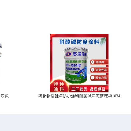
1灰色
硫化物腐蚀与防护涂料耐酸碱漆志盛威华1034