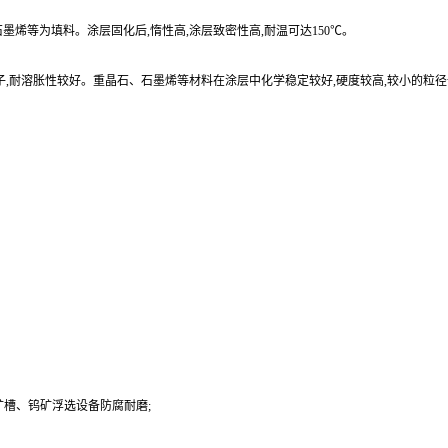
烯等为填料。涂层固化后,惰性高,涂层致密性高,耐温可达150℃。
子,耐溶胀性较好。重晶石、石墨烯等材料在涂层中化学稳定较好,硬度较高,较小的粒
槽、钨矿浮选设备防腐耐磨;