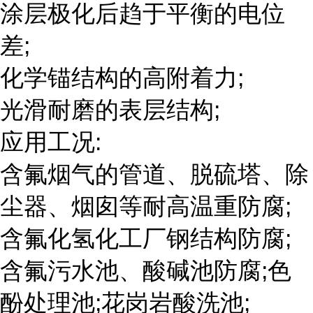
涂层极化后趋于平衡的电位
差;
化学锚结构的高附着力;
光滑耐磨的表层结构;
应用工况:
含氟烟气的管道、脱硫塔、除
尘器、烟囱等耐高温重防腐;
含氟化氢化工厂钢结构防腐;
含氟污水池、酸碱池防腐;色
酚处理池;花岗岩酸洗池;