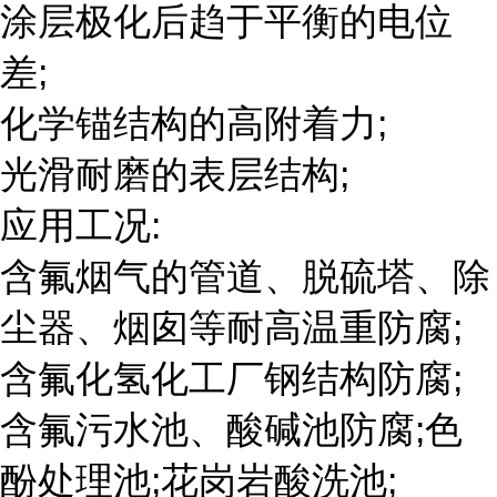
涂层极化后趋于平衡的电位
差;
化学锚结构的高附着力;
光滑耐磨的表层结构;
应用工况:
含氟烟气的管道、脱硫塔、除
尘器、烟囱等耐高温重防腐;
含氟化氢化工厂钢结构防腐;
含氟污水池、酸碱池防腐;色
酚处理池;花岗岩酸洗池;