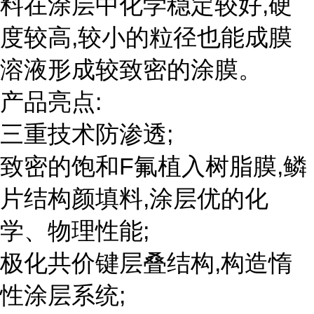
料在涂层中化学稳定较好,硬
度较高,较小的粒径也能成膜
溶液形成较致密的涂膜。
产品亮点:
三重技术防渗透;
致密的饱和F氟植入树脂膜,鳞
片结构颜填料,涂层优的化
学、物理性能;
极化共价键层叠结构,构造惰
性涂层系统;