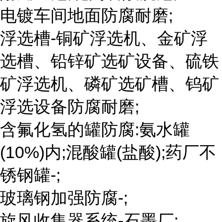
电镀车间地面防腐耐磨;
浮选槽-铜矿浮选机、金矿浮
选槽、铅锌矿选矿设备、硫铁
矿浮选机、磷矿选矿槽、钨矿
浮选设备防腐耐磨;
含氟化氢的罐防腐:氨水罐
(10%)内;混酸罐(盐酸);药厂不
锈钢罐-;
玻璃钢加强防腐-;
旋风收集器系统-石墨厂;