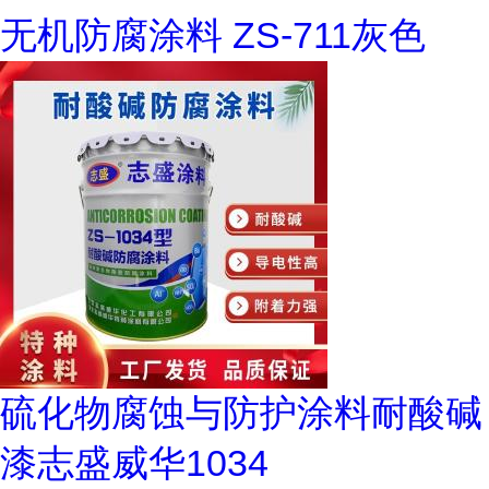
无机防腐涂料 ZS-711灰色
硫化物腐蚀与防护涂料耐酸碱
漆志盛威华1034