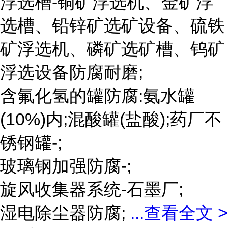
浮选槽-铜矿浮选机、金矿浮
选槽、铅锌矿选矿设备、硫铁
矿浮选机、磷矿选矿槽、钨矿
浮选设备防腐耐磨;
含氟化氢的罐防腐:氨水罐
(10%)内;混酸罐(盐酸);药厂不
锈钢罐-;
玻璃钢加强防腐-;
旋风收集器系统-石墨厂;
湿电除尘器防腐;
...
查看全文 >