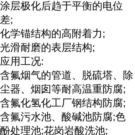
涂层极化后趋于平衡的电位
差;
化学锚结构的高附着力;
光滑耐磨的表层结构;
应用工况:
含氟烟气的管道、脱硫塔、除
尘器、烟囱等耐高温重防腐;
含氟化氢化工厂钢结构防腐;
含氟污水池、酸碱池防腐;色
酚处理池;花岗岩酸洗池;