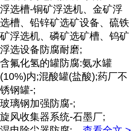
浮选槽-铜矿浮选机、金矿浮
选槽、铅锌矿选矿设备、硫铁
矿浮选机、磷矿选矿槽、钨矿
浮选设备防腐耐磨;
含氟化氢的罐防腐:氨水罐
(10%)内;混酸罐(盐酸);药厂不
锈钢罐-;
玻璃钢加强防腐-;
旋风收集器系统-石墨厂;
湿电除尘器防腐;
...
查看全文 >