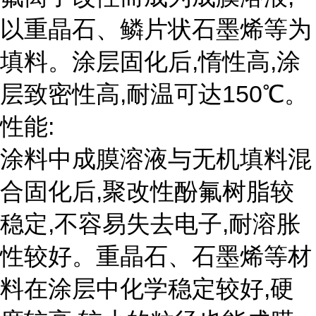
以重晶石、鳞片状石墨烯等为
填料。涂层固化后,惰性高,涂
层致密性高,耐温可达150℃。
性能:
涂料中成膜溶液与无机填料混
合固化后,聚改性酚氟树脂较
稳定,不容易失去电子,耐溶胀
性较好。重晶石、石墨烯等材
料在涂层中化学稳定较好,硬