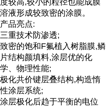
度较高,较小的粒径也能成膜
溶液形成较致密的涂膜。
产品亮点:
三重技术防渗透;
致密的饱和F氟植入树脂膜,鳞
片结构颜填料,涂层优的化
学、物理性能;
极化共价键层叠结构,构造惰
性涂层系统;
涂层极化后趋于平衡的电位