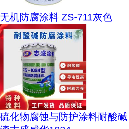
无机防腐涂料 ZS-711灰色
硫化物腐蚀与防护涂料耐酸碱