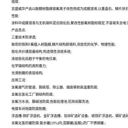
组成:
志盛威华产品以酚醛树脂嫁接氟离子改性而成为成膜溶液,以重晶石、鳞片状石墨
性能:
涂料中成膜溶液与无机填料混合固化后,聚改性酚氟树脂较稳定,不容易失去电
产品亮点:
三重技术防渗透;
致密的饱和F氟植入树脂膜,鳞片结构颜填料,涂层优的化学、物理性能;
极化共价键层叠结构,构造惰性涂层系统;
涂层极化后趋于平衡的电位差;
化学锚结构的高附着力;
光滑耐磨的表层结构;
应用工况:
含氟烟气的管道、脱硫塔、除尘器、烟囱等耐高温重防腐;
含氟化氢化工厂钢结构防腐;
含氟污水池、酸碱池防腐;色酚处理池;花岗岩酸洗池;
电镀车间地面防腐耐磨;
浮选槽-铜矿浮选机、金矿浮选槽、铅锌矿选矿设备、硫铁矿浮选机、磷矿选矿
含氟化氢的罐防腐:氨水罐(10%)内;混酸罐(盐酸);药厂不锈钢罐-;