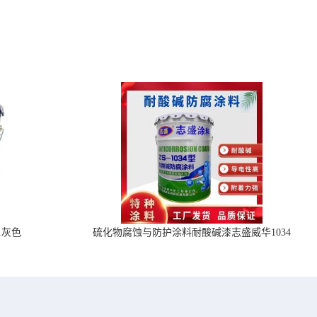
1灰色
硫化物腐蚀与防护涂料耐酸碱漆志盛威华1034