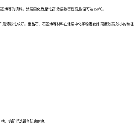
烯等为填料。涂层固化后,惰性高,涂层致密性高,耐温可达150℃。
子,耐溶胀性较好。重晶石、石墨烯等材料在涂层中化学稳定较好,硬度较高,较小的粒
槽、钨矿浮选设备防腐耐磨;