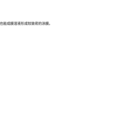
径也能成膜溶液形成较致密的涂膜。