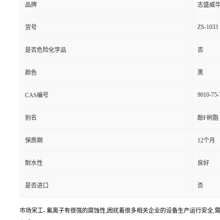
品牌
志盛威
ZS-1033
货号
是否危险化学品
否
颜色
黑
9010-75-
CAS编号
别名
酚F树脂
保质期
12个月
耐水性
良好
是否进口
否
市场宋工- 氟离子有很强的腐蚀性,困扰着很多相关企业的设备生产运行安全,