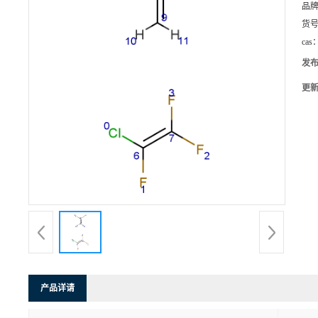
品
货
cas
发
更
产品详请