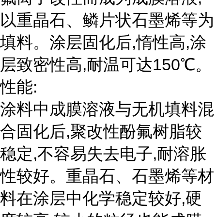
以重晶石、鳞片状石墨烯等为
填料。涂层固化后,惰性高,涂
层致密性高,耐温可达150℃。
性能:
涂料中成膜溶液与无机填料混
合固化后,聚改性酚氟树脂较
稳定,不容易失去电子,耐溶胀
性较好。重晶石、石墨烯等材
料在涂层中化学稳定较好,硬