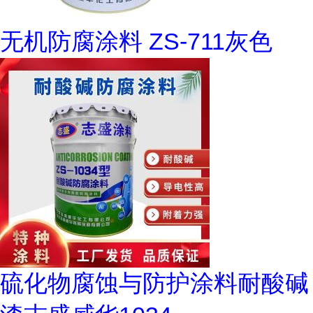
无机防腐涂料 ZS-711灰色
硫化物腐蚀与防护涂料耐酸碱