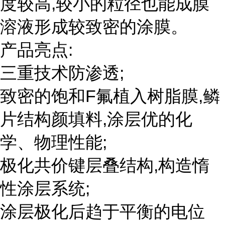
度较高,较小的粒径也能成膜
溶液形成较致密的涂膜。
产品亮点:
三重技术防渗透;
致密的饱和F氟植入树脂膜,鳞
片结构颜填料,涂层优的化
学、物理性能;
极化共价键层叠结构,构造惰
性涂层系统;
涂层极化后趋于平衡的电位