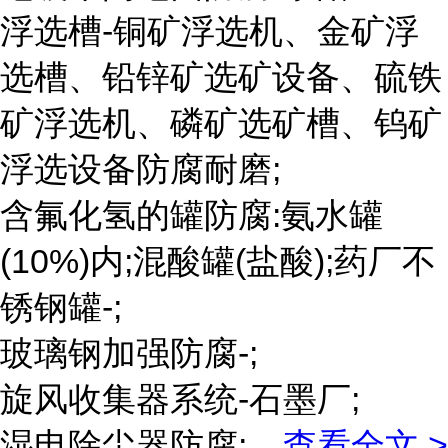
浮选槽-铜矿浮选机、金矿浮
选槽、铅锌矿选矿设备、硫铁
矿浮选机、磷矿选矿槽、钨矿
浮选设备防腐耐磨;
含氟化氢的罐防腐:氨水罐
(10%)内;混酸罐(盐酸);药厂不
锈钢罐-;
玻璃钢加强防腐-;
旋风收集器系统-石墨厂;
湿电除尘器防腐;
...
查看全文 >