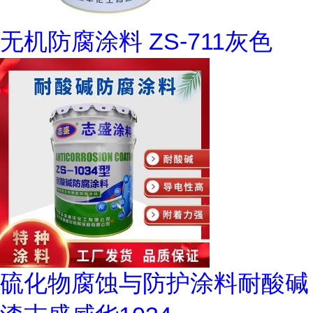
无机防腐涂料 ZS-711灰色
硫化物腐蚀与防护涂料耐酸碱