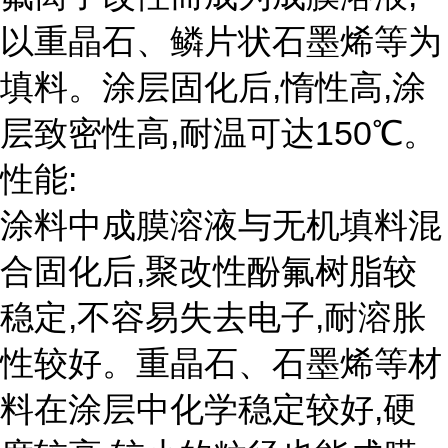
以重晶石、鳞片状石墨烯等为
填料。涂层固化后,惰性高,涂
层致密性高,耐温可达150℃。
性能:
涂料中成膜溶液与无机填料混
合固化后,聚改性酚氟树脂较
稳定,不容易失去电子,耐溶胀
性较好。重晶石、石墨烯等材
料在涂层中化学稳定较好,硬