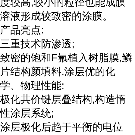
度较高,较小的粒径也能成膜
溶液形成较致密的涂膜。
产品亮点:
三重技术防渗透;
致密的饱和F氟植入树脂膜,鳞
片结构颜填料,涂层优的化
学、物理性能;
极化共价键层叠结构,构造惰
性涂层系统;
涂层极化后趋于平衡的电位