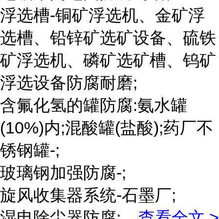
浮选槽-铜矿浮选机、金矿浮
选槽、铅锌矿选矿设备、硫铁
矿浮选机、磷矿选矿槽、钨矿
浮选设备防腐耐磨;
含氟化氢的罐防腐:氨水罐
(10%)内;混酸罐(盐酸);药厂不
锈钢罐-;
玻璃钢加强防腐-;
旋风收集器系统-石墨厂;
湿电除尘器防腐;
...
查看全文 >