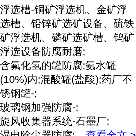
浮选槽-铜矿浮选机、金矿浮
选槽、铅锌矿选矿设备、硫铁
矿浮选机、磷矿选矿槽、钨矿
浮选设备防腐耐磨;
含氟化氢的罐防腐:氨水罐
(10%)内;混酸罐(盐酸);药厂不
锈钢罐-;
玻璃钢加强防腐-;
旋风收集器系统-石墨厂;
湿电除尘器防腐;
...
查看全文 >