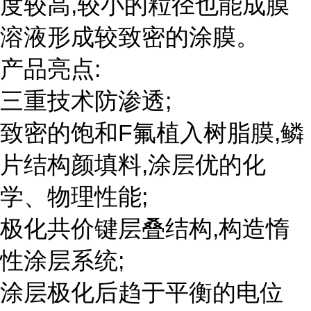
度较高,较小的粒径也能成膜
溶液形成较致密的涂膜。
产品亮点:
三重技术防渗透;
致密的饱和F氟植入树脂膜,鳞
片结构颜填料,涂层优的化
学、物理性能;
极化共价键层叠结构,构造惰
性涂层系统;
涂层极化后趋于平衡的电位