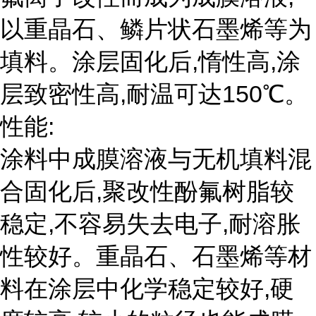
以重晶石、鳞片状石墨烯等为
填料。涂层固化后,惰性高,涂
层致密性高,耐温可达150℃。
性能:
涂料中成膜溶液与无机填料混
合固化后,聚改性酚氟树脂较
稳定,不容易失去电子,耐溶胀
性较好。重晶石、石墨烯等材
料在涂层中化学稳定较好,硬