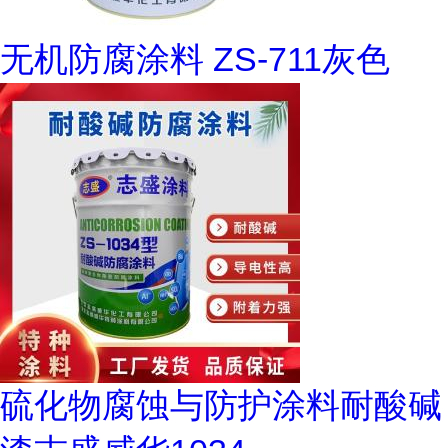
无机防腐涂料 ZS-711灰色
硫化物腐蚀与防护涂料耐酸碱