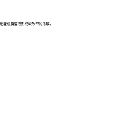
径也能成膜溶液形成较致密的涂膜。