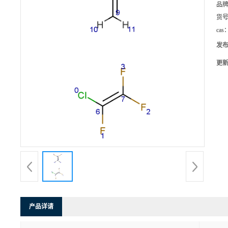
品
货
cas
发
更
产品详请