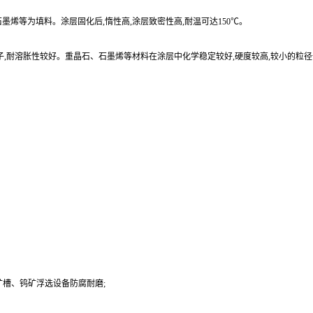
烯等为填料。涂层固化后,惰性高,涂层致密性高,耐温可达150℃。
子,耐溶胀性较好。重晶石、石墨烯等材料在涂层中化学稳定较好,硬度较高,较小的粒
槽、钨矿浮选设备防腐耐磨;