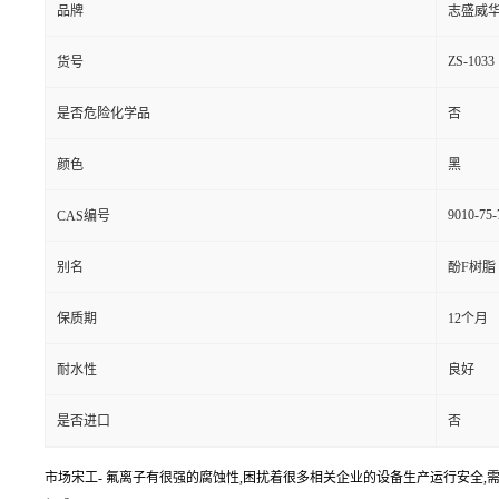
品牌
志盛威
ZS-1033
货号
是否危险化学品
否
颜色
黑
9010-75-
CAS编号
别名
酚F树脂
保质期
12个月
耐水性
良好
是否进口
否
市场宋工- 氟离子有很强的腐蚀性,困扰着很多相关企业的设备生产运行安全,