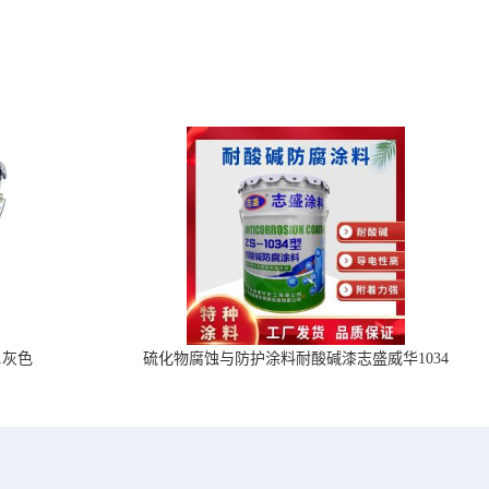
1灰色
硫化物腐蚀与防护涂料耐酸碱漆志盛威华1034