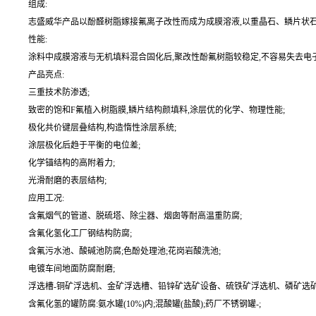
组成:
志盛威华产品以酚醛树脂嫁接氟离子改性而成为成膜溶液,以重晶石、鳞片状石墨
性能:
涂料中成膜溶液与无机填料混合固化后,聚改性酚氟树脂较稳定,不容易失去电
产品亮点:
三重技术防渗透;
致密的饱和F氟植入树脂膜,鳞片结构颜填料,涂层优的化学、物理性能;
极化共价键层叠结构,构造惰性涂层系统;
涂层极化后趋于平衡的电位差;
化学锚结构的高附着力;
光滑耐磨的表层结构;
应用工况:
含氟烟气的管道、脱硫塔、除尘器、烟囱等耐高温重防腐;
含氟化氢化工厂钢结构防腐;
含氟污水池、酸碱池防腐;色酚处理池;花岗岩酸洗池;
电镀车间地面防腐耐磨;
浮选槽-铜矿浮选机、金矿浮选槽、铅锌矿选矿设备、硫铁矿浮选机、磷矿选矿
含氟化氢的罐防腐:氨水罐(10%)内;混酸罐(盐酸);药厂不锈钢罐-;