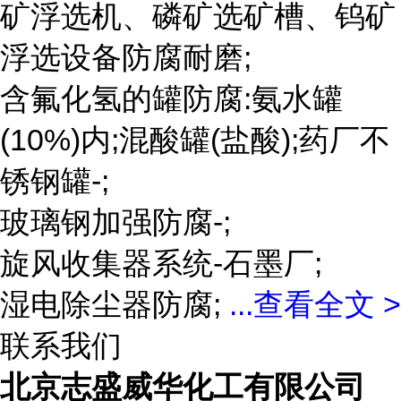
矿浮选机、磷矿选矿槽、钨矿
浮选设备防腐耐磨;
含氟化氢的罐防腐:氨水罐
(10%)内;混酸罐(盐酸);药厂不
锈钢罐-;
玻璃钢加强防腐-;
旋风收集器系统-石墨厂;
湿电除尘器防腐;
...
查看全文 >
联系我们
北京志盛威华化工有限公司