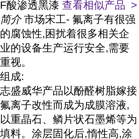
F酸渗透黑漆
查看相似产品 >
简介
市场宋工- 氟离子有很强
的腐蚀性,困扰着很多相关企
业的设备生产运行安全,需要
重视。
组成:
志盛威华产品以酚醛树脂嫁接
氟离子改性而成为成膜溶液,
以重晶石、鳞片状石墨烯等为
填料。涂层固化后,惰性高,涂