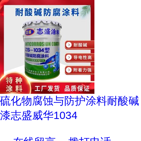
硫化物腐蚀与防护涂料耐酸碱
漆志盛威华1034