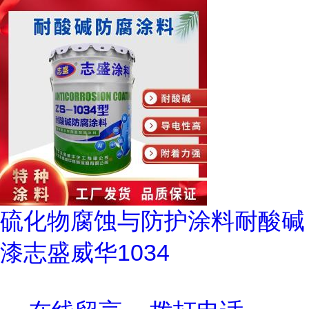
硫化物腐蚀与防护涂料耐酸碱
漆志盛威华1034