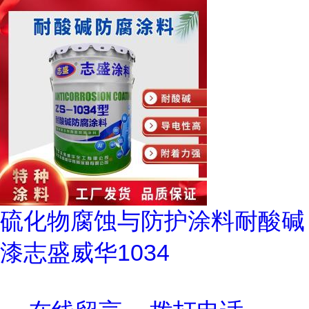
硫化物腐蚀与防护涂料耐酸碱
漆志盛威华1034