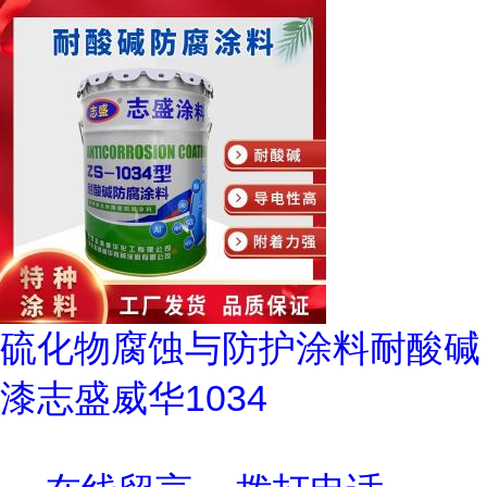
硫化物腐蚀与防护涂料耐酸碱
漆志盛威华1034