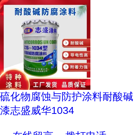
硫化物腐蚀与防护涂料耐酸碱
漆志盛威华1034