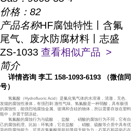
价格：
82
产品名称
HF腐蚀特性丨含氟
尾气、废水防腐材料丨志盛
ZS-1033
查看相似产品 >
简介
详情咨询 李工 158-1093-6193 （微信同
号）
Hydrofluoric Acid
氟化氢
氢氟酸（
）是
气体的水溶液，清澈，无色、
弱酸
发烟的腐蚀性液体，有强烈刺 激性气味。氢氟酸是一种
，具有极强
腐蚀性
玻璃
的
，能强烈地腐蚀金属、
和含硅的物体，所以需要存放在塑料
瓶中，并置于阴凉处。
氢氟酸的腐蚀行为与硫酸
、盐酸
、硝酸的腐蚀行为不同，它有自
己的腐蚀机理。比如：环氧漆，它在盐酸
、硝酸、硫酸等介质中具有优
异的防腐蚀能力，可是在氢氟酸面前却显得无能为力；石英石和花岗石在