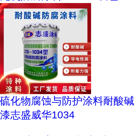
硫化物腐蚀与防护涂料耐酸碱
漆志盛威华1034