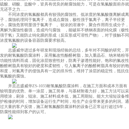
硫酸、硝酸、盐酸中，皆具有优良的耐腐蚀能力，可是在氢氟酸面前亦就
无还手之力......
不同浓度的氢氟酸都具有较强的腐蚀性。低浓度的氢氟酸微离解成离
子，腐蚀机理同于氯离子，造成点腐蚀，极性强于氯离子，离子半径更
小，腐蚀危害明显强于氯离子 。较浓的溶液中，聚合作用而生成分子，
离解为腐蚀性极强，造成均匀腐蚀 ，能破坏不锈钢表面的钝化膜（极性
强于氧）又能防止钝化膜的形成（反应形成可溶性产物），对于接触不同
浓度氢氟酸的设备容器防腐要求较高。
志盛威华进过多年研发和现场经验的总结，多年对不同酸的研究，开
发的耐氢氟酸防腐涂料，采用氟改性酚醛树脂，加入重晶石、纳米铬粉等
功能性填料而成，固化涂层致密性好，防离子渗透性能好。饱和的氟改性
酚醛树脂具有较好的硬度和柔韧性，引入氟离子的酚醛树脂具有较好的饱
和度，对氟离子的侵蚀具有一定的排斥性，维持了涂层的稳定性，抵抗住
氢氟酸的腐蚀。
并且志盛威华ZS-1033耐氢氟酸防腐涂料，在施工方面和成本方面有
较明显的优势。单一涂层，施工简单，与基材附着力好，施工方法可以采
用喷涂，刷涂，辊涂。施工材料成本低，施工周期短。能大大缩短设备维
护检修的时间，增加设备运行生产时间，给生产企业带来更多的利润。通
5
过大量的客户反馈，施工耐氢氟酸防腐涂料的设备已正常运行超过
年，
防腐性能得到客户的认可。