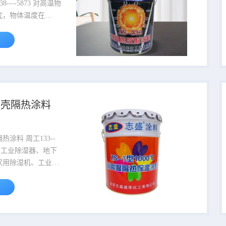
程师周工...
---5873 对高温物
究，物体温度在
时热交换主要以热传
热为主，同时产生
线进行辐射放热；物
0℃以上热交换则以
主，产生近红外线进
体产
线的波段为，近红外
外壳隔热涂料
微米，中红外波段 3～
波段 40～1000...
周工133--
下
家用除湿机、工业除
除湿机、新风净化除
烘干机、工业加湿
湿机、调温除湿机、
等外壁降低热散失、
 组成： 由