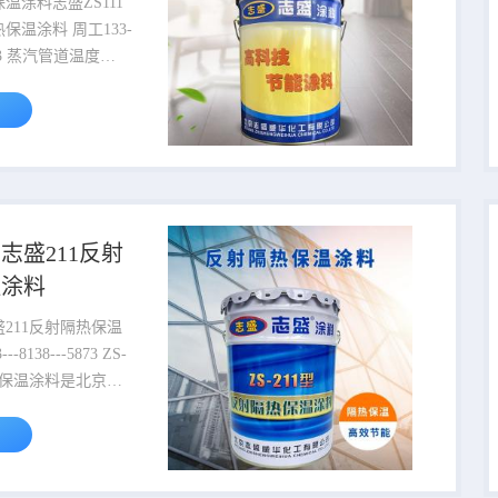
温涂料志盛ZS111
料 周工133-
温度
1.0MP；气压
温度160℃，过热蒸
终端温度240℃，
P,为了节约能源，提高
减少散热损失，满足
改善工作环境，防止
汽管道设备、管道，
志盛211反射
等（以下对管道、管
温涂料
统称为管道）必须保
盛威华隔热保温涂料
211反射隔热保温
温蒸汽散热快，需要
热保温涂料是北京志
有限公司研发生产的
温涂料，是阻止热传
该产品为单组分改性
，耐温150℃，骨