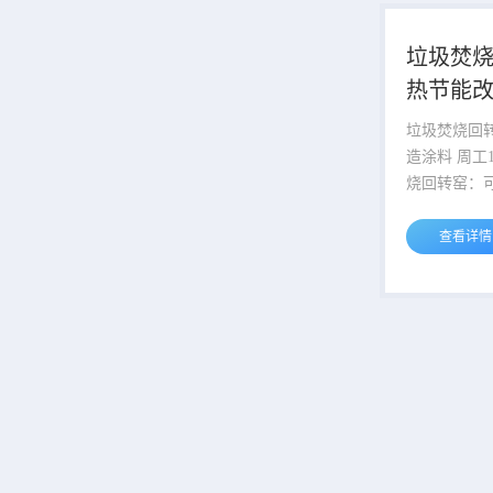
特制合成的
酸铝纤维、
垃圾焚
心陶瓷微珠
热节能
保。 机理： 涂层整体构造相当
于打造了暖..
垃圾焚烧回
造涂料 周工133—8138--5873 焚
烧回转窑：
浓度有 机废
物、粒状均
查看详情
散废物、低
分的有 机
而散装的废
物、有 机污
用于市政污
泥、印染、