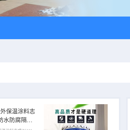
道外保温涂料志
11防水防腐隔热
料