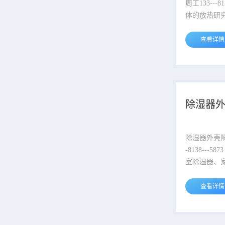
热保温涂料工
周工133---8138-
体的放热研
800℃以下
导、对流传
查看详情
远、中红外
体温度在80
辐射传热为
行辐射放热。 不同温度下物
生三种红外
除湿器
波段 1～3
40微米，远红外
除湿器外壳隔热涂料 
-8138---5873 工业除湿器、地
室除湿器、
湿机、吊装
湿机、高温
查看详情
器、恒温恒
防爆除湿机
防腐蚀、防烫涂料。