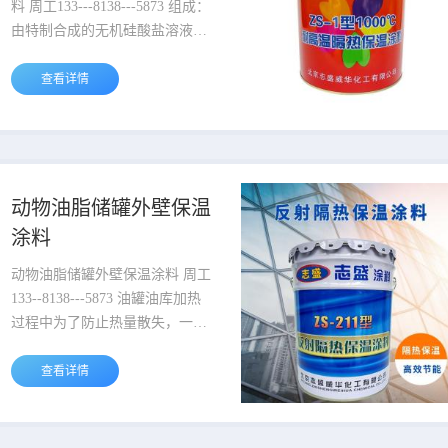
料 周工133---8138---5873 组成：
由特制合成的无机硅酸盐溶液、
硅酸铝纤维、热反射物质和精选
空心陶瓷微珠加工而成。水性环
查看详情
保。 机理： 涂层整体构造相当
于打造了暖水瓶保温隔热机理，
涂料中加入的空心陶瓷微珠腔体
内部的空气在高温受热后，不会
产生热对流，空心陶瓷微珠排列
动物油脂储罐外壁保温
紧密彼此之间也存在三维的空气
涂料
层，也避免了热对流的产生。相
对较低导...
动物油脂储罐外壁保温涂料 周工
133--8138---5873 油罐油库加热
过程中为了防止热量散失，一般
要在油罐油库外表面进行保温，
特别是冬天的油罐油库保温隔热
查看详情
就显得尤为重要， 因为这些化工
材料温度过低或是冷凝后就没有
流动性或是不能正常使用，严重