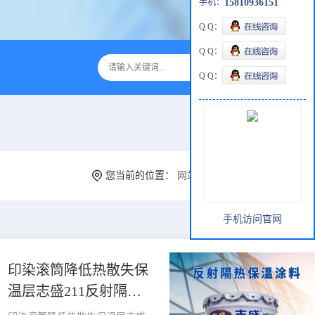
手机：
15810936151
Q Q：
Q Q：
Q Q：
您当前的位置：
网站首页
>
产品展厅
>
隔热保温
手机访问官网
印染滚筒降低热散失保
温层志盛211反射隔热
保温