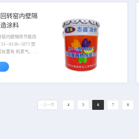
无机硅酸盐溶液、硅
热反射物质和精选空
烧回转窑内壁隔
加工而成。水性环
改造涂料
.
转窑内壁隔热节能改
可处置有 机蒸气、高
液、液态有 机废
匀废物、非均匀的松
熔点废物、含易燃组
废物、未经处理的粗大
物、含卤化芳烃废
泥等。 或理解为适
泥、曝气池生化污
4
5
6
7
8
<上一页
农药、化工类废物/污
泥的干燥、焚烧处理。 ...