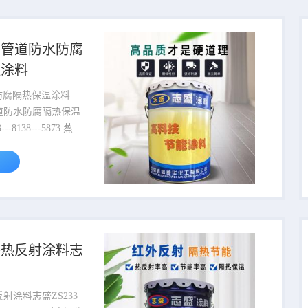
浆体，固含量达到
涂层固化后比重只有
l，具有薄层节能、隔热
力管道防水防腐
防水防霉、防火防
温涂料
一体的节能反射隔热
料。 ...
防水防腐隔热保温涂料
道防水防腐隔热保温
0℃，压力1.0MP；
a，温度160℃，过热
管道终端温度
0.7MP,为了节约能
济效益，减少散热损
艺要求，改善工作环
，一般蒸汽管道设
外热反射涂料志
管件、阀门等（以下
件、阀门等统称为管
温处理。志盛威华隔
射涂料志盛ZS233