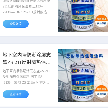
印染滚筒降低热散失保温层志盛
211反射隔热保温 周工133--
-8138----5873 ZS-211反射隔热保
温涂料是北京志盛威华化工有限
公司研发生产的节能隔热保温涂
查看详情
料，是阻止热传导型涂料。该产
品为单组分改性无机水性涂料，
耐温150℃，骨白色粘稠状浆
体，固含量达到85%以上。涂层
固化后比重只有0.46g/ml，具有
地下室内墙防潮涂层志
薄层节能、隔热保温、装饰防水
盛ZS-211反射隔热保温
防霉、防火防腐、绝缘于一体的
涂料
节能反射隔热保温涂料。 ...
地下室内墙防潮涂层志盛ZS-211
反射隔热保温涂料 周工133--
-8138---5873 ZS-211反射隔热保
温涂料是北京志盛威华化工有限
公司研发生产的节能隔热保温涂
查看详情
料，是阻止热传导型涂料。该产
品为单组分改性无机水性涂料，