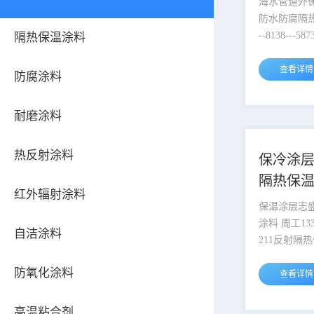
海水管道外保
防水防腐隔热保温涂
--8138---5873 蒸汽管道
隔热保温涂料
250℃，压力
0.7MPa，
查看详情
防腐涂料
汽。蒸汽管道
压力0.7M
耐磨涂料
经济效益，
工艺要求，
烫，一般蒸
热反射涂料
保冷涂层
管件、阀门
隔热保
件、阀门等
红外辐射涂料
温处理。志
保温涂层志盛
*指出，高
涂料 周工133---8138---5873 ZS-
自洁涂料
很好...
211反射隔
盛威华化工
防氧化涂料
节能隔热保
查看详情
导型涂料。
无机水性涂料
高温粘合剂