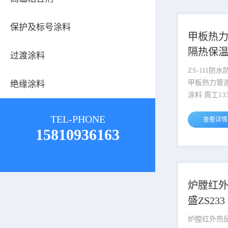
白色粘稠状
85%以上。
保护及标号涂料
0.46g/m
甲板热
保温、装饰
隔热保
过渡涂料
腐、绝缘于
保温涂
ZS-111
甲板热力管
绝缘涂料
涂料 周工133---8138---5873 蒸汽
管道温度 25
TEL-PHONE
气压0.7MP
查看详情
15810936163
蒸汽。蒸汽
240℃，压力
源，提高经
失，满足工
境，防止烫
炉膛红
备、管道，
盛ZS233
对管道、管
道）必须保
炉膛红外热反