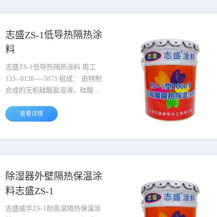
耐温150℃，骨白色粘稠状浆
体，固含量达到85%以上。涂层
固化后比重只有0.46g/ml，具有
志盛ZS-1低导热隔热涂
薄层节能、隔热保温、装饰防水
料
防霉、防火防腐、绝缘于一体的
节能反射隔热保温涂料。 ...
志盛ZS-1低导热隔热涂料 周工
133--8138----5873 组成： 由特制
合成的无机硅酸盐溶液、硅酸铝
纤维、热反射物质和精选空心陶
瓷微珠加工而成。水性环保。 机
查看详情
理： 涂层整体构造相当于打造了
暖水瓶保温隔热机理，涂料中加
入的空心陶瓷微珠腔体内部的空
气在高温受热后，不会产生热对
流，空心陶瓷微珠排列紧密彼此
除湿器外壁隔热保温涂
之间也存在三维的空气层，也避
料志盛ZS-1
免了热对流的产生。相对较低导
热系数...
志盛威华ZS-1耐高温隔热保温涂