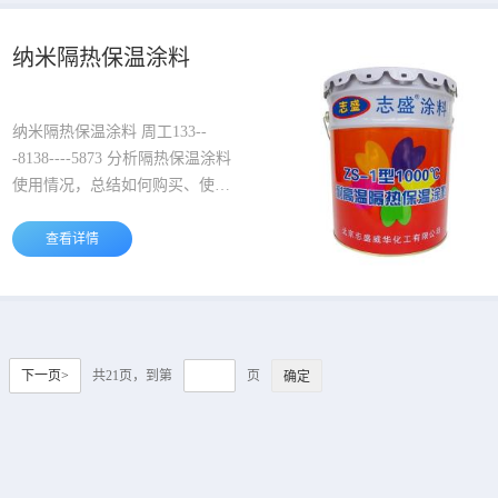
的会导致化工生产停止，保温隔
热就成为油罐油库热量损耗节能
纳米隔热保温涂料
的关键所在。 北京志盛威华公司
高温...
纳米隔热保温涂料 周工133--
-8138----5873 分析隔热保温涂料
使用情况，总结如何购买、使用
和效果分析。隔热保温涂料是液
体的隔热保温材料，涂刷一定厚
查看详情
度的隔热保温涂层，涂料固化后
因具有隔热保温效果好，施工方
便灵活等特点，备受节能的青
睐，但是好的隔热保温涂料是如
何选购纳米，纳米时要注意以下
下一页>
共21页，到第
页
要点： 1、纳米隔热保温涂料耐
温分析好：隔热保温涂料耐温种
类非常多，有耐150...