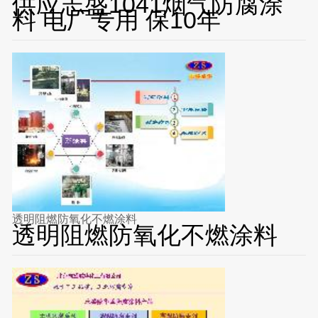
供应志盛1041烟气防腐涂
料 电厂专用 保10年
透明阻燃防氧化不燃涂料
透明阻燃防氧化不燃涂料