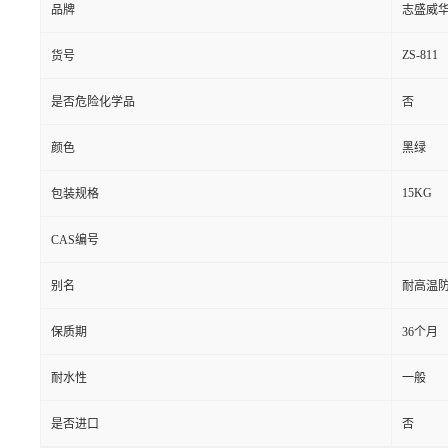
品牌
志盛威
ZS-811
货号
是否危险化学品
否
颜色
黑绿
15KG
包装规格
CAS编号
别名
耐高温防
保质期
36个月
耐水性
一般
是否进口
否