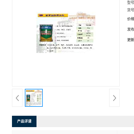
型
货
价
发
更
产品详请