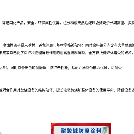
3:2）常温固化产品，安全，环保属性优异，组分构成天然适配垃圾焚烧炉长期高温、多
质、腐蚀性离子侵入基材，避免涂层与基材晶格被破坏；同时涂料组分内含有大量耐腐
形成兼具电化学保护和物理屏蔽作用的耐高温防腐屏障，全方位抵御炉体遭受的破坏
达5H，同时具备出色的耐磨擦、抗冲击性能；其耐介质腐蚀能力优异，可耐受
腐蚀耦合作用对焚烧设备的结构破坏，延长垃圾焚烧炉整体设备的使用寿命，降低设备