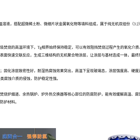
机改性高温溶液，搭配超微稀土粉、微细片状金属氧化物等填料组成，属于纯无机双组份（
圾焚烧的高温环境下，Tg相界始终保持稳定，可以有效阻挡焚烧过程产生的氧化介
表面快速交联反应，生成三维结构的无机聚合物涂层，让涂层与基材连成一体，最终
区间；固化涂层致密性好，耐湿热腐蚀效果突出，高温下呈现玻璃态，涂层强度高、硬度
程中各类腐蚀介质的侵蚀，防护稳定性强。
本体、焚烧炉烟道、余热锅炉、炉外热交换器等核心部位的防腐防护，能有效缓解高温、
防护材料。