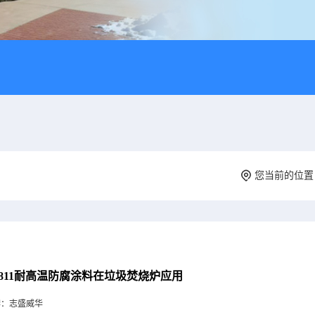
您当前的位
-811耐高温防腐涂料在垃圾焚烧炉应用
牌：
志盛威华