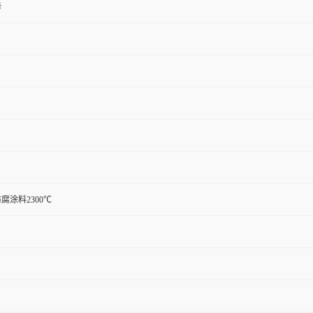
华
腐涂料2300℃