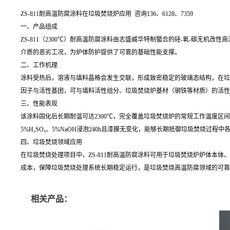
ZS-811耐高温防腐涂料在垃圾焚烧炉应用 咨询136、6128、7359
一、产品组成
ZS-811（2300℃）耐高温防腐涂料由志盛威华特制螯合的硅-氧-碳无
介质的恶劣工况，为炉体防护提供了可靠的基础性能支撑。
二、工作机理
涂料受热后，溶液与填料晶格会发生交联，形成致密稳定的玻璃态结构，在垃
因子与活性基团，可与填料活性组分、垃圾焚烧炉基材（钢铁等材质）的活性
三、性能表现
该涂料固化后长期耐温可达2300℃，完全覆盖垃圾焚烧炉的常规工作温度
5%H₂SO₄、5%NaOH浸泡240h且漆膜无变化，能够长期抵御垃圾焚烧过
四、垃圾焚烧领域应用
在垃圾焚烧处理项目中，ZS-811耐高温防腐涂料可用于垃圾焚烧炉炉体
成本，保障垃圾焚烧处理系统长期稳定运行，是垃圾焚烧高温防腐领域的可靠
相关产品：