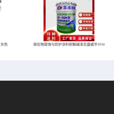
1灰色
硫化物腐蚀与防护涂料耐酸碱漆志盛威华1034