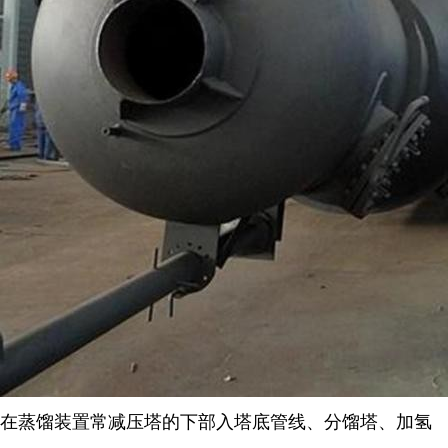
在蒸馏装置常减压塔的下部入塔底管线、分馏塔、加氢