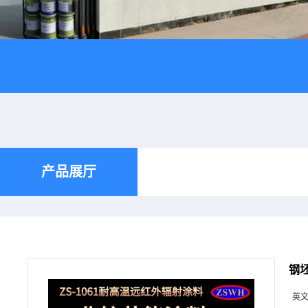
产品展厅
钢坯
英