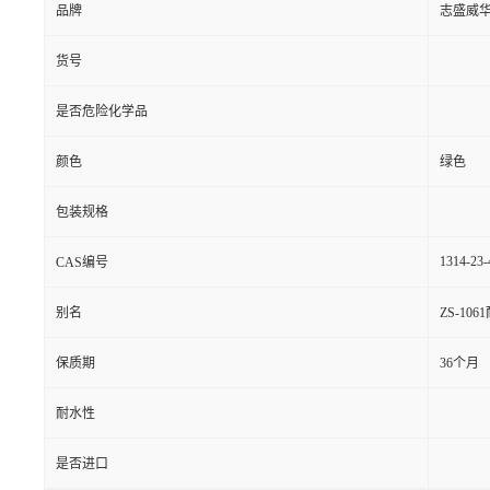
品牌
志盛威
货号
是否危险化学品
颜色
绿色
包装规格
1314-23-
CAS编号
别名
ZS-1
保质期
36个月
耐水性
是否进口