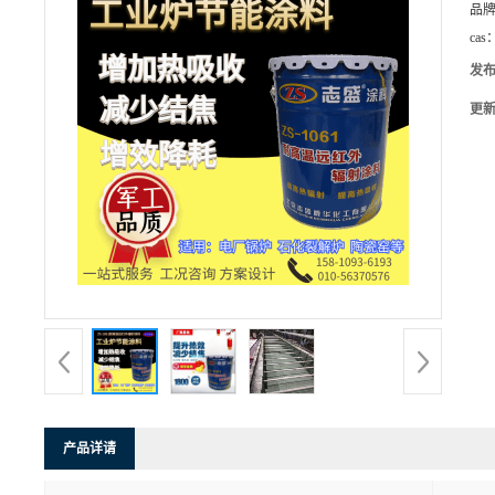
品
cas
发
更
产品详请