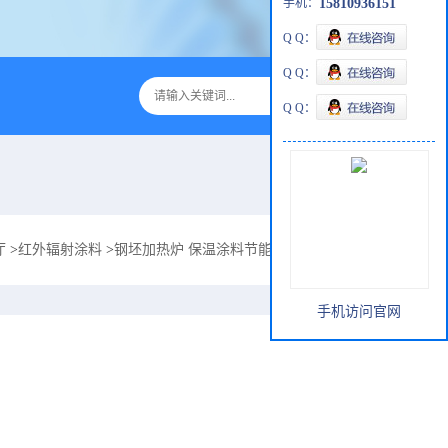
手机：
15810936151
Q Q：
Q Q：
Q Q：
厅
>
红外辐射涂料
>
钢坯加热炉 保温涂料节能改造用志盛ZS-1061红外辐
手机访问官网