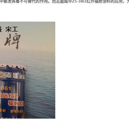
都发挥着不可替代的作用。而志盛威华ZS-1061红外辐射涂料的应用