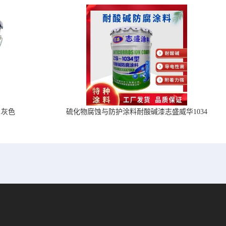
1灰色
硫化物腐蚀与防护涂料耐酸碱漆志盛威华1034