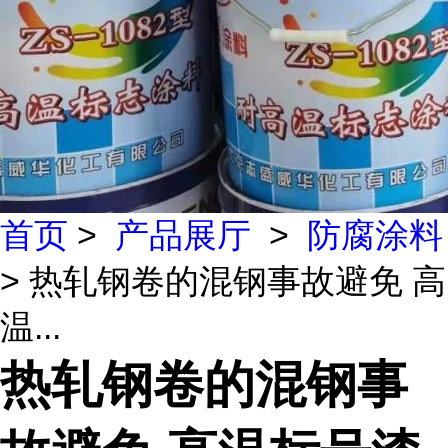
首页
>
产品展厅
>
防腐涂料
> 热轧钢卷的混钢事故避免 高
温...
热轧钢卷的混钢事