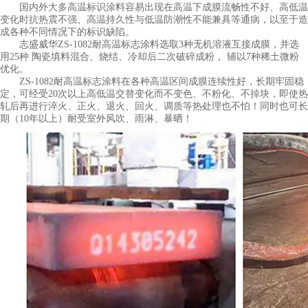
国内外大多高温标识涂料容易出现在高温下成膜流畅性不好、高低温
变化时抗热震不强、高温持久性与低温防潮性不能兼具等通病，以至于造
成各种不同情况下的标识缺陷。
志盛威华ZS-1082耐高温标志涂料选取3种无机溶液互接成膜，并选
用25种 陶瓷填料混合、烧结、冷却后二次破碎成粉， 辅以7种稀土微粉
优化。
ZS-1082耐高温标志涂料在各种高温区间成膜连续性好，长期牢固稳
定，可经受20次以上高低温交替变化而不变色、不粉化、不掉块，即使热
轧后再进行淬火、正火、退火、回火、调质等热处理也不怕！同时也可长
期（10年以上）耐受室外风吹、雨淋、暴晒！