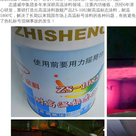
志盛威华集团多年来深耕高温涂料领域，注重内功修炼，历经6年潜
心研发，重磅打造出高温涂料旗舰产品ZS-1082耐高温标志涂料，耐温
1800℃，解决了长期以来我国市场上高温标号涂料的各种问题，有效避免
了热轧标号混钢事故的发生！