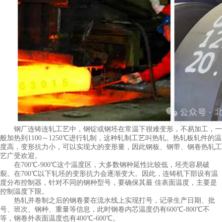
钢厂连铸连轧工艺中，钢锭或钢坯在常温下很难变形，不易加工，一
般加热到1100～1250℃进行轧制，这种轧制工艺叫热轧。热轧板轧件的温
度高，变形抗力小，可以实现大的变形量，因此钢板、钢带、钢卷热轧工
艺广受欢迎。
在700℃-900℃这个温度区，大多数钢种延性比较低，坯壳容易破
裂。在700℃以下轧坯的变形抗力会逐渐变大。因此，连铸机下部设有温
度分布控制器，针对不同的钢种型号，要确保其最 佳表面温度，主要是
控制温度下限。
热轧并卷制之后的钢卷要在流水线上实现打号，记录生产日期、批
号、班次、钢种、重量等信息，此时钢卷内芯温度仍有600℃-800℃不
等，钢卷外表面温度也有400℃-600℃。