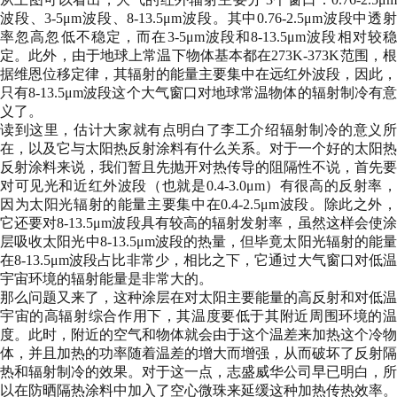
波段、3-5μm波段、8-13.5μm波段。其中0.76-2.5μm波段中透射
率忽高忽低不稳定，而在3-5μm波段和8-13.5μm波段相对较稳
定。此外，由于地球上常温下物体基本都在273K-373K范围，根
据维恩位移定律，其辐射的能量主要集中在远红外波段，因此，
只有8-13.5μm波段这个大气窗口对地球常温物体的辐射制冷有意
义了。
读到这里，估计大家就有点明白了李工介绍辐射制冷的意义所
在，以及它与太阳热反射涂料有什么关系。对于一个好的太阳热
反射涂料来说，我们暂且先抛开对热传导的阻隔性不说，首先要
对可见光和近红外波段（也就是0.4-3.0μm）有很高的反射率，
因为太阳光辐射的能量主要集中在0.4-2.5μm波段。除此之外，
它还要对8-13.5μm波段具有较高的辐射发射率，虽然这样会使涂
层吸收太阳光中8-13.5μm波段的热量，但毕竟太阳光辐射的能量
在8-13.5μm波段占比非常少，相比之下，它通过大气窗口对低温
宇宙环境的辐射能量是非常大的。
那么问题又来了，这种涂层在对太阳主要能量的高反射和对低温
宇宙的高辐射综合作用下，其温度要低于其附近周围环境的温
度。此时，附近的空气和物体就会由于这个温差来加热这个冷物
体，并且加热的功率随着温差的增大而增强，从而破坏了反射隔
热和辐射制冷的效果。对于这一点，志盛威华公司早已明白，所
以在防晒隔热涂料中加入了空心微珠来延缓这种加热传热效率。