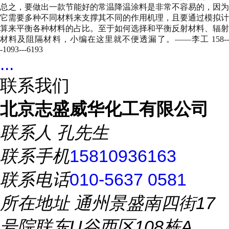
总之，要做出一款节能好的常温降温涂料是非常不容易的，因为
它需要多种不同材料来支撑其不同的作用机理，且要通过模拟计
算来平衡各种材料的占比。至于如何选择和平衡反射材料、辐射
材料及阻隔材料，小编在这里就不便透漏了。——李工 158--
-1093---6193
...
联系我们
北京志盛威华化工有限公司
联系人
孔先生
联系手机
15810936163
联系电话
010-5637 0581
所在地址
通州景盛南四街17
号院联东U谷西区108栋A