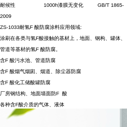
耐候性 1000h漆膜无变化 GB/T 1865-
2009
ZS-1033耐
氢F 酸
防腐涂料应用领域:
涂刷在各类与
氢F酸
接触的基材上，地面、钢构、罐体、
管道等基材的
氢F 酸
防腐。
含F 酸污水池、管道防腐
含F 酸烟气烟囱、烟道、除尘器防腐
含F 酸化工储酸罐防腐
厂房钢结构、地面墙面防F 酸
各种含F酸介质的气体、液体