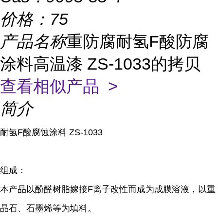
价格：
75
产品名称
重防腐耐氢F酸防腐
涂料高温漆 ZS-1033的拷贝
查看相似产品 >
简介
耐
氢F酸
腐蚀涂料 ZS-1033
组成：
本产品以酚醛树脂嫁接F离子改性而成为成膜溶液，以重
晶石、石墨烯等为填料。