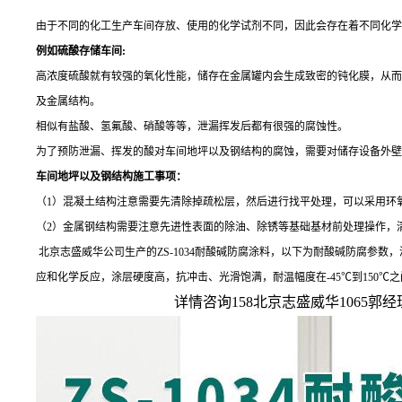
由于不同的化工生产车间存放、使用的化学试剂不同，因此会存在着不同化学
例如硫酸存储车间
:
高浓度硫酸就有较强的氧化性能，储存在金属罐内会生成致密的钝化膜，从而
及金属结构。
相似有盐酸、氢氟酸、硝酸等等，泄漏挥发后都有很强的腐蚀性。
为了预防泄漏、挥发的酸对车间地坪以及钢结构的腐蚀，需要对储存设备外壁
车间地坪以及钢结构施工事项：
（
1）混凝土结构注意需要先清除掉疏松层，然后进行找平处理，可以采用环
（
2）金属钢结构需要注意先进性表面的除油、除锈等基础基材前处理操作，
北京志盛威华公司
生产的
ZS-1034
耐酸碱防腐涂料，以下为耐酸碱防腐参数，
应和化学反应，涂层硬度高，抗冲击、光滑饱满，耐温幅度在
-45℃到15
详情咨询158北京志盛威华1065郭经理