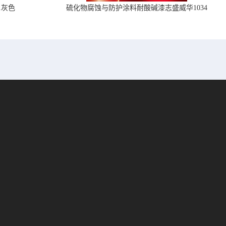
1灰色
硫化物腐蚀与防护涂料耐酸碱漆志盛威华1034