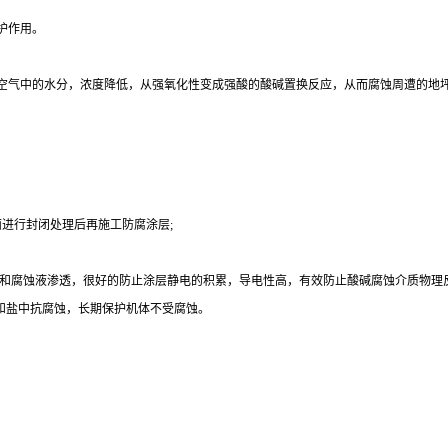
护作用。
空气中的水分，浓度降低，从强氧化性变成强酸的酸碱置换反应，从而腐蚀周遭的地
进行封闭处理后再施工防腐涂层;
气体和腐蚀液渗透，很好的防止涂层静电的积累，导电性高，有效防止酸
碱腐蚀介质物理
体和盐中抗腐蚀，长期保护机体不受腐蚀
。