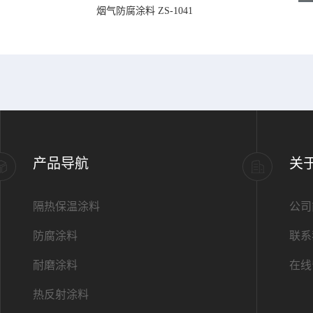
烟气防腐涂料 ZS-1041
产品导航
关
隔热保温涂料
公司
防腐涂料
联系
耐磨涂料
在线
热反射涂料