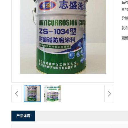
品
货
价
发
更
产品详请