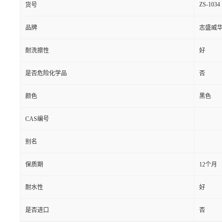
ZS-1034
货号
品牌
志盛威
耐洗擦性
好
是否危险化学品
否
颜色
黑色
CAS编号
别名
保质期
12个月
耐水性
好
是否进口
否