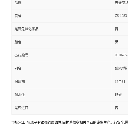
品牌
志盛威
ZS-1033
货号
是否危险化学品
否
颜色
黑
9010-75-
CAS编号
别名
酚F树脂
保质期
12个月
耐水性
良好
是否进口
否
市场宋工- 氟离子有很强的腐蚀性,困扰着很多相关企业的设备生产运行安全,