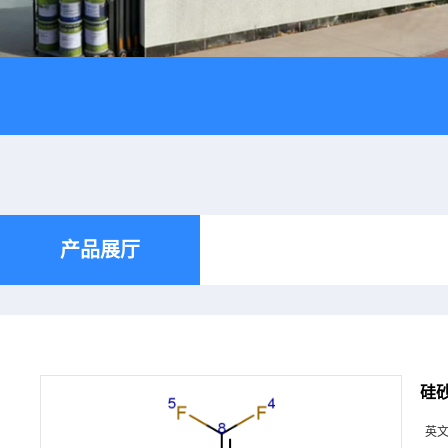
产品展厅
硅砂
英