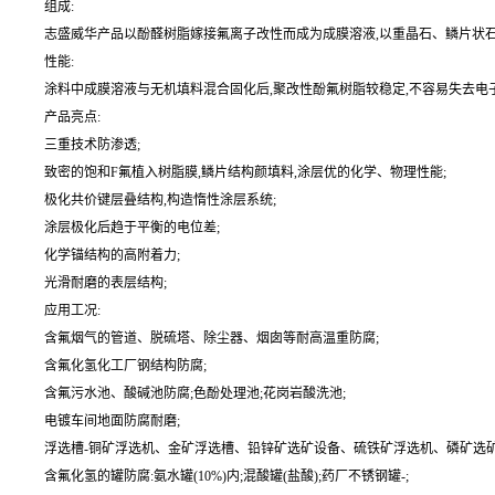
组成:
志盛威华产品以酚醛树脂嫁接氟离子改性而成为成膜溶液,以重晶石、鳞片状石墨
性能:
涂料中成膜溶液与无机填料混合固化后,聚改性酚氟树脂较稳定,不容易失去电
产品亮点:
三重技术防渗透;
致密的饱和F氟植入树脂膜,鳞片结构颜填料,涂层优的化学、物理性能;
极化共价键层叠结构,构造惰性涂层系统;
涂层极化后趋于平衡的电位差;
化学锚结构的高附着力;
光滑耐磨的表层结构;
应用工况:
含氟烟气的管道、脱硫塔、除尘器、烟囱等耐高温重防腐;
含氟化氢化工厂钢结构防腐;
含氟污水池、酸碱池防腐;色酚处理池;花岗岩酸洗池;
电镀车间地面防腐耐磨;
浮选槽-铜矿浮选机、金矿浮选槽、铅锌矿选矿设备、硫铁矿浮选机、磷矿选矿
含氟化氢的罐防腐:氨水罐(10%)内;混酸罐(盐酸);药厂不锈钢罐-;