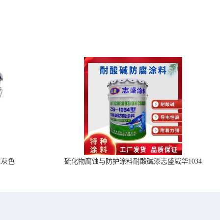
1灰色
硫化物腐蚀与防护涂料耐酸碱漆志盛威华1034