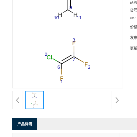
品
货
cas
价
发
更
产品详请