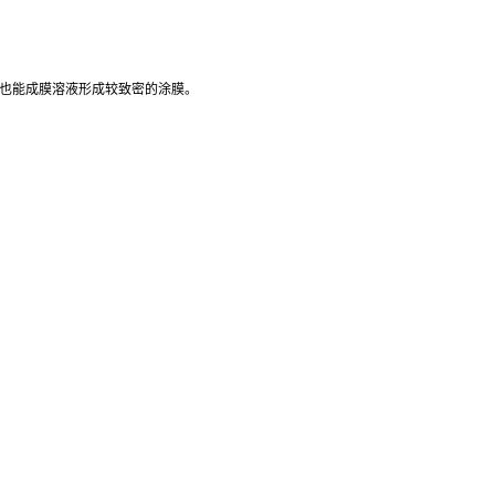
径也能成膜溶液形成较致密的涂膜。