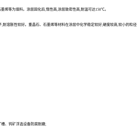
烯等为填料。涂层固化后,惰性高,涂层致密性高,耐温可达150℃。
子,耐溶胀性较好。重晶石、石墨烯等材料在涂层中化学稳定较好,硬度较高,较小的粒
槽、钨矿浮选设备防腐耐磨;