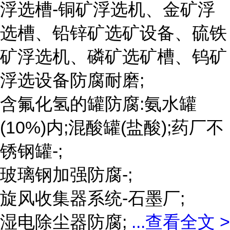
浮选槽-铜矿浮选机、金矿浮
选槽、铅锌矿选矿设备、硫铁
矿浮选机、磷矿选矿槽、钨矿
浮选设备防腐耐磨;
含氟化氢的罐防腐:氨水罐
(10%)内;混酸罐(盐酸);药厂不
锈钢罐-;
玻璃钢加强防腐-;
旋风收集器系统-石墨厂;
湿电除尘器防腐;
...
查看全文 >