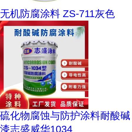
无机防腐涂料 ZS-711灰色
硫化物腐蚀与防护涂料耐酸碱
漆志盛威华1034