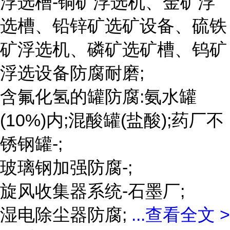
浮选槽-铜矿浮选机、金矿浮
选槽、铅锌矿选矿设备、硫铁
矿浮选机、磷矿选矿槽、钨矿
浮选设备防腐耐磨;
含氟化氢的罐防腐:氨水罐
(10%)内;混酸罐(盐酸);药厂不
锈钢罐-;
玻璃钢加强防腐-;
旋风收集器系统-石墨厂;
湿电除尘器防腐;
...
查看全文 >