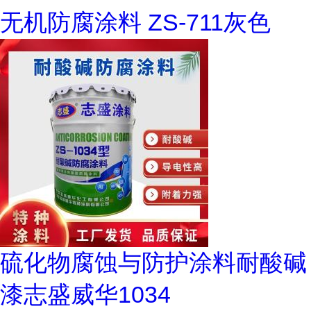
无机防腐涂料 ZS-711灰色
硫化物腐蚀与防护涂料耐酸碱
漆志盛威华1034