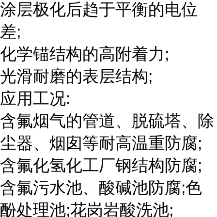
涂层极化后趋于平衡的电位
差;
化学锚结构的高附着力;
光滑耐磨的表层结构;
应用工况:
含氟烟气的管道、脱硫塔、除
尘器、烟囱等耐高温重防腐;
含氟化氢化工厂钢结构防腐;
含氟污水池、酸碱池防腐;色
酚处理池;花岗岩酸洗池;