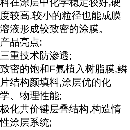
料在涂层中化学稳定较好,硬
度较高,较小的粒径也能成膜
溶液形成较致密的涂膜。
产品亮点:
三重技术防渗透;
致密的饱和F氟植入树脂膜,鳞
片结构颜填料,涂层优的化
学、物理性能;
极化共价键层叠结构,构造惰
性涂层系统;