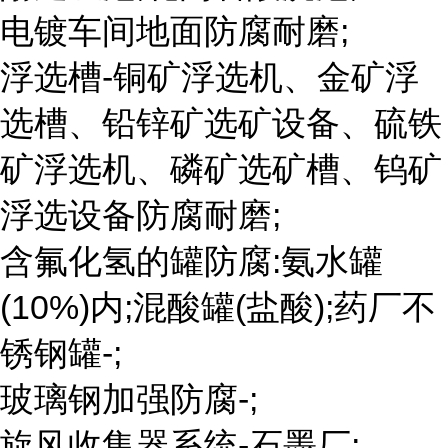
电镀车间地面防腐耐磨;
浮选槽-铜矿浮选机、金矿浮
选槽、铅锌矿选矿设备、硫铁
矿浮选机、磷矿选矿槽、钨矿
浮选设备防腐耐磨;
含氟化氢的罐防腐:氨水罐
(10%)内;混酸罐(盐酸);药厂不
锈钢罐-;
玻璃钢加强防腐-;
旋风收集器系统-石墨厂;