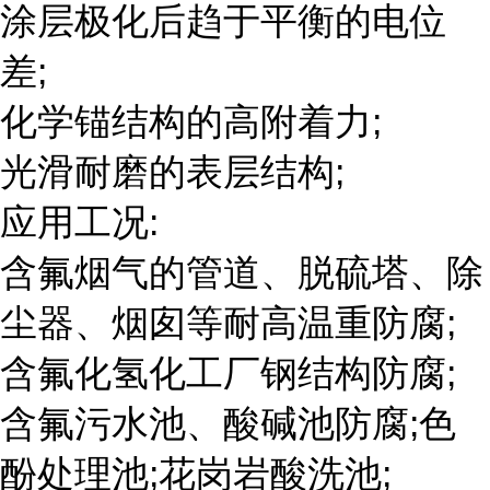
涂层极化后趋于平衡的电位
差;
化学锚结构的高附着力;
光滑耐磨的表层结构;
应用工况:
含氟烟气的管道、脱硫塔、除
尘器、烟囱等耐高温重防腐;
含氟化氢化工厂钢结构防腐;
含氟污水池、酸碱池防腐;色
酚处理池;花岗岩酸洗池;