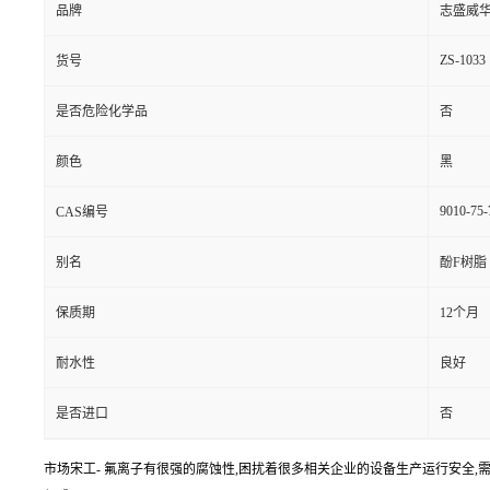
品牌
志盛威
ZS-1033
货号
是否危险化学品
否
颜色
黑
9010-75-
CAS编号
别名
酚F树脂
保质期
12个月
耐水性
良好
是否进口
否
市场宋工- 氟离子有很强的腐蚀性,困扰着很多相关企业的设备生产运行安全,