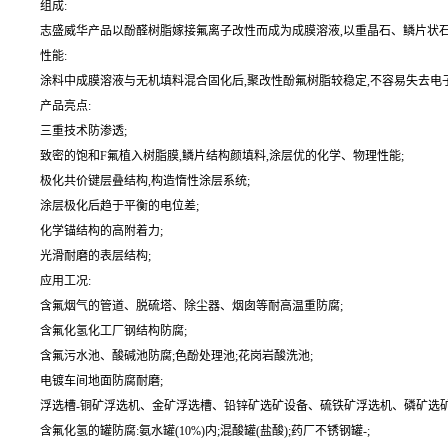
组成:
志盛威华产品以酚醛树脂嫁接氟离子改性而成为成膜溶液,以重晶石、鳞片状石墨
性能:
涂料中成膜溶液与无机填料混合固化后,聚改性酚氟树脂较稳定,不容易失去电
产品亮点:
三重技术防渗透;
致密的饱和F氟植入树脂膜,鳞片结构颜填料,涂层优的化学、物理性能;
极化共价键层叠结构,构造惰性涂层系统;
涂层极化后趋于平衡的电位差;
化学锚结构的高附着力;
光滑耐磨的表层结构;
应用工况:
含氟烟气的管道、脱硫塔、除尘器、烟囱等耐高温重防腐;
含氟化氢化工厂钢结构防腐;
含氟污水池、酸碱池防腐;色酚处理池;花岗岩酸洗池;
电镀车间地面防腐耐磨;
浮选槽-铜矿浮选机、金矿浮选槽、铅锌矿选矿设备、硫铁矿浮选机、磷矿选矿
含氟化氢的罐防腐:氨水罐(10%)内;混酸罐(盐酸);药厂不锈钢罐-;