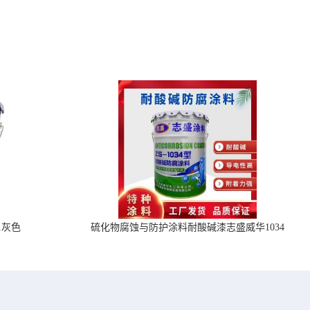
1灰色
硫化物腐蚀与防护涂料耐酸碱漆志盛威华1034