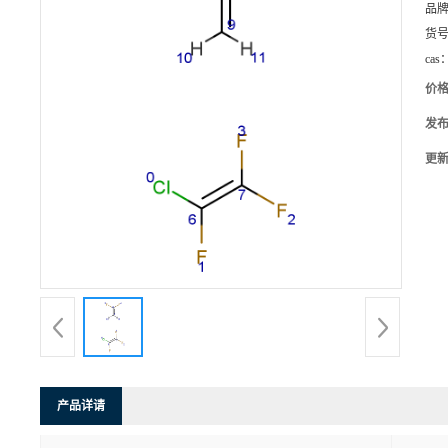
品
货
cas
价
发
更
产品详请