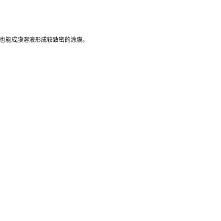
径也能成膜溶液形成较致密的涂膜。