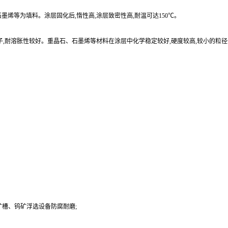
烯等为填料。涂层固化后,惰性高,涂层致密性高,耐温可达150℃。
子,耐溶胀性较好。重晶石、石墨烯等材料在涂层中化学稳定较好,硬度较高,较小的粒
槽、钨矿浮选设备防腐耐磨;