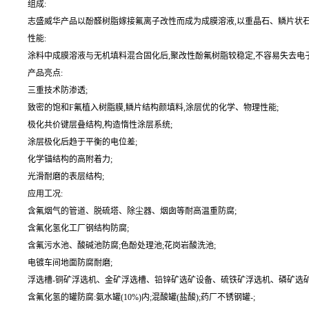
组成:
志盛威华产品以酚醛树脂嫁接氟离子改性而成为成膜溶液,以重晶石、鳞片状石墨
性能:
涂料中成膜溶液与无机填料混合固化后,聚改性酚氟树脂较稳定,不容易失去电
产品亮点:
三重技术防渗透;
致密的饱和F氟植入树脂膜,鳞片结构颜填料,涂层优的化学、物理性能;
极化共价键层叠结构,构造惰性涂层系统;
涂层极化后趋于平衡的电位差;
化学锚结构的高附着力;
光滑耐磨的表层结构;
应用工况:
含氟烟气的管道、脱硫塔、除尘器、烟囱等耐高温重防腐;
含氟化氢化工厂钢结构防腐;
含氟污水池、酸碱池防腐;色酚处理池;花岗岩酸洗池;
电镀车间地面防腐耐磨;
浮选槽-铜矿浮选机、金矿浮选槽、铅锌矿选矿设备、硫铁矿浮选机、磷矿选矿
含氟化氢的罐防腐:氨水罐(10%)内;混酸罐(盐酸);药厂不锈钢罐-;