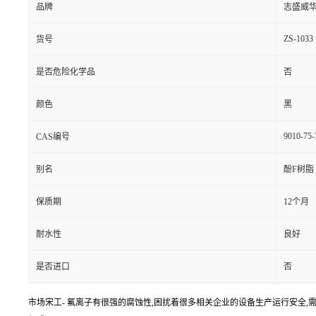
品牌
志盛威
ZS-1033
货号
是否危险化学品
否
颜色
黑
9010-75-
CAS编号
别名
酚F树脂
保质期
12个月
耐水性
良好
是否进口
否
市场宋工- 氟离子有很强的腐蚀性,困扰着很多相关企业的设备生产运行安全,