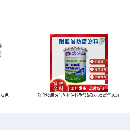
1灰色
硫化物腐蚀与防护涂料耐酸碱漆志盛威华1034