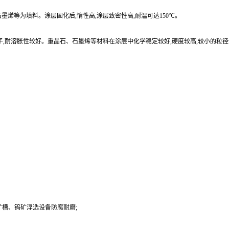
烯等为填料。涂层固化后,惰性高,涂层致密性高,耐温可达150℃。
子,耐溶胀性较好。重晶石、石墨烯等材料在涂层中化学稳定较好,硬度较高,较小的粒
槽、钨矿浮选设备防腐耐磨;