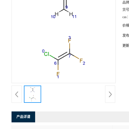
品
货
cas
价
发
更
产品详请