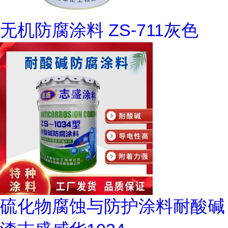
无机防腐涂料 ZS-711灰色
硫化物腐蚀与防护涂料耐酸碱