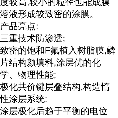
度较高,较小的粒径也能成膜
溶液形成较致密的涂膜。
产品亮点:
三重技术防渗透;
致密的饱和F氟植入树脂膜,鳞
片结构颜填料,涂层优的化
学、物理性能;
极化共价键层叠结构,构造惰
性涂层系统;
涂层极化后趋于平衡的电位