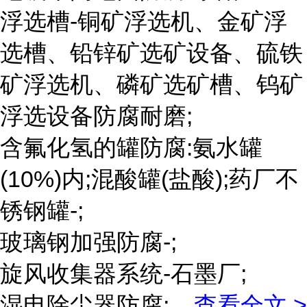
浮选槽-铜矿浮选机、金矿浮
选槽、铅锌矿选矿设备、硫铁
矿浮选机、磷矿选矿槽、钨矿
浮选设备防腐耐磨;
含氟化氢的罐防腐:氨水罐
(10%)内;混酸罐(盐酸);药厂不
锈钢罐-;
玻璃钢加强防腐-;
旋风收集器系统-石墨厂;
湿电除尘器防腐;
...
查看全文 >