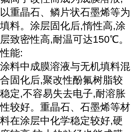
以重晶石、鳞片状石墨烯等为
填料。涂层固化后,惰性高,涂
层致密性高,耐温可达150℃。
性能:
涂料中成膜溶液与无机填料混
合固化后,聚改性酚氟树脂较
稳定,不容易失去电子,耐溶胀
性较好。重晶石、石墨烯等材
料在涂层中化学稳定较好,硬